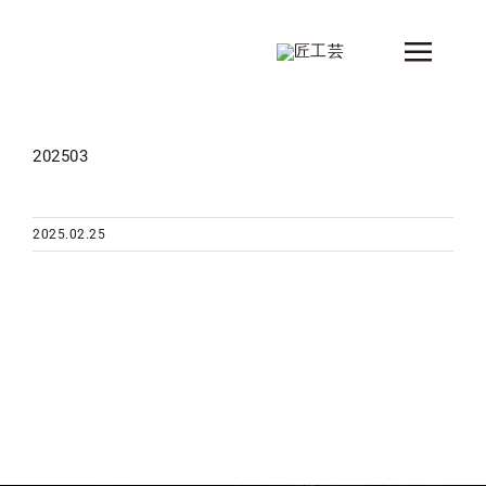
Skip
to
Toggle
content
Naviga
新着情報
202503
製品
シリーズ
2025.02.25
デザイナー
ショップ情報
会社概要
コンタクト
カタログ