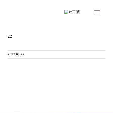
Skip
to
Toggle
content
Naviga
新着情報
22
製品
シリーズ
2022.04.22
デザイナー
ショップ情報
会社概要
コンタクト
カタログ