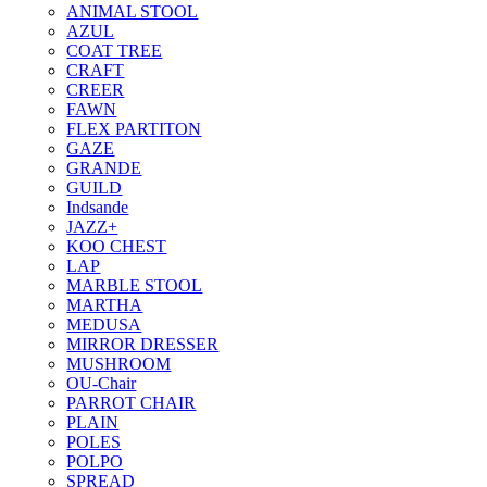
ANIMAL STOOL
AZUL
COAT TREE
CRAFT
CREER
FAWN
FLEX PARTITON
GAZE
GRANDE
GUILD
Indsande
JAZZ+
KOO CHEST
LAP
MARBLE STOOL
MARTHA
MEDUSA
MIRROR DRESSER
MUSHROOM
OU-Chair
PARROT CHAIR
PLAIN
POLES
POLPO
SPREAD