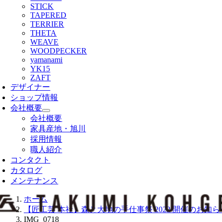
STICK
TAPERED
TERRIER
THETA
WEAVE
WOODPECKER
yamanami
YK15
ZAFT
デザイナー
ショップ情報
会社概要
会社概要
家具産地・旭川
採用情報
職人紹介
コンタクト
カタログ
メンテナンス
ホーム
【匠工芸 本社】森と大地の手仕事祭 2022 開催のお知ら
IMG_0718