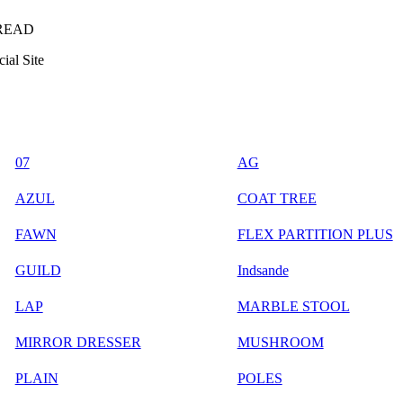
READ
ial Site
07
AG
AZUL
COAT TREE
FAWN
FLEX PARTITION PLUS
GUILD
Indsande
LAP
MARBLE STOOL
MIRROR DRESSER
MUSHROOM
PLAIN
POLES