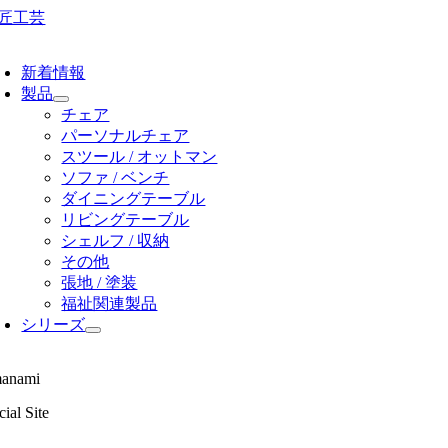
Skip
to
oggle
content
avigation
新着情報
製品
チェア
パーソナルチェア
スツール / オットマン
ソファ / ベンチ
ダイニングテーブル
リビングテーブル
シェルフ / 収納
その他
張地 / 塗装
福祉関連製品
シリーズ
anami
ial Site