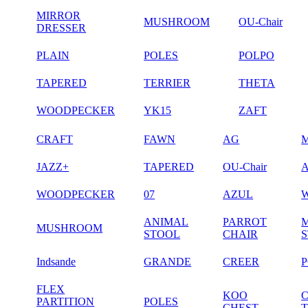
MIRROR
MUSHROOM
OU-Chair
DRESSER
PLAIN
POLES
POLPO
TAPERED
TERRIER
THETA
WOODPECKER
YK15
ZAFT
CRAFT
FAWN
AG
JAZZ+
TAPERED
OU-Chair
WOODPECKER
07
AZUL
ANIMAL
PARROT
MUSHROOM
STOOL
CHAIR
Indsande
GRANDE
CREER
FLEX
KOO
PARTITION
POLES
CHEST