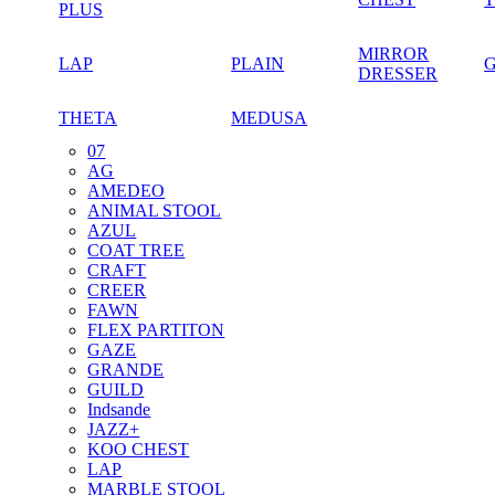
PLUS
MIRROR
LAP
PLAIN
DRESSER
THETA
MEDUSA
07
AG
AMEDEO
ANIMAL STOOL
AZUL
COAT TREE
CRAFT
CREER
FAWN
FLEX PARTITON
GAZE
GRANDE
GUILD
Indsande
JAZZ+
KOO CHEST
LAP
MARBLE STOOL