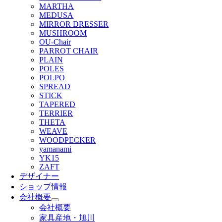
MARTHA
MEDUSA
MIRROR DRESSER
MUSHROOM
OU-Chair
PARROT CHAIR
PLAIN
POLES
POLPO
SPREAD
STICK
TAPERED
TERRIER
THETA
WEAVE
WOODPECKER
yamanami
YK15
ZAFT
デザイナー
ショップ情報
会社概要
会社概要
家具産地・旭川