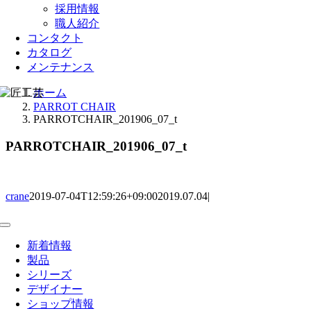
採用情報
職人紹介
コンタクト
カタログ
メンテナンス
ホーム
PARROT CHAIR
PARROTCHAIR_201906_07_t
PARROTCHAIR_201906_07_t
crane
2019-07-04T12:59:26+09:00
2019.07.04
|
Toggle
Navigation
新着情報
製品
シリーズ
デザイナー
ショップ情報