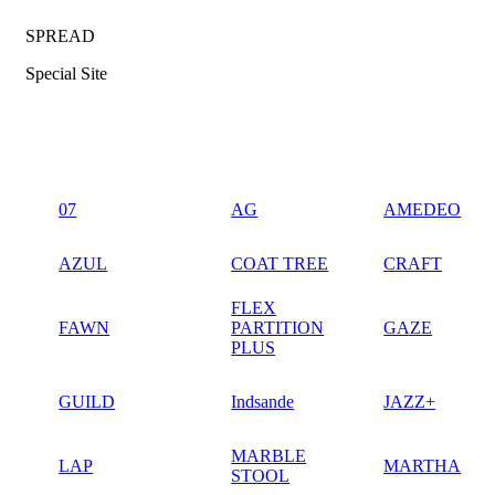
SPREAD
Special Site
07
AG
AMEDEO
AZUL
COAT TREE
CRAFT
FLEX
FAWN
PARTITION
GAZE
PLUS
GUILD
Indsande
JAZZ+
MARBLE
LAP
MARTHA
STOOL