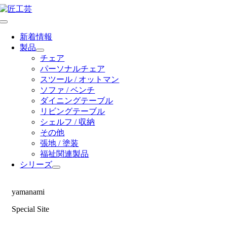
Skip
to
Toggle
content
Navigation
新着情報
製品
チェア
パーソナルチェア
スツール / オットマン
ソファ / ベンチ
ダイニングテーブル
リビングテーブル
シェルフ / 収納
その他
張地 / 塗装
福祉関連製品
シリーズ
yamanami
Special Site