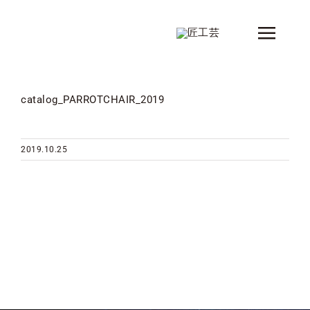
Skip
to
Toggle
content
Naviga
新着情報
catalog_PARROTCHAIR_2019
製品
シリーズ
2019.10.25
デザイナー
ショップ情報
会社概要
コンタクト
カタログ