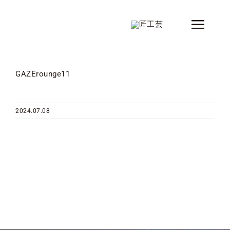
Skip
to
Toggle
content
Naviga
新着情報
GAZErounge11
製品
シリーズ
2024.07.08
デザイナー
ショップ情報
会社概要
コンタクト
カタログ