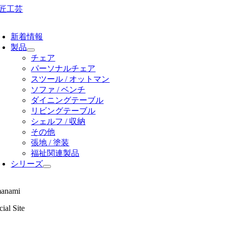
Skip
to
oggle
content
avigation
新着情報
製品
チェア
パーソナルチェア
スツール / オットマン
ソファ / ベンチ
ダイニングテーブル
リビングテーブル
シェルフ / 収納
その他
張地 / 塗装
福祉関連製品
シリーズ
anami
ial Site