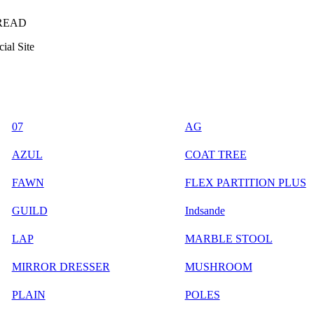
READ
ial Site
07
AG
AZUL
COAT TREE
FAWN
FLEX PARTITION PLUS
GUILD
Indsande
LAP
MARBLE STOOL
MIRROR DRESSER
MUSHROOM
PLAIN
POLES