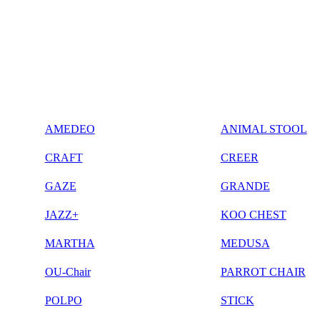
AMEDEO
ANIMAL STOOL
CRAFT
CREER
GAZE
GRANDE
JAZZ+
KOO CHEST
MARTHA
MEDUSA
OU-Chair
PARROT CHAIR
POLPO
STICK