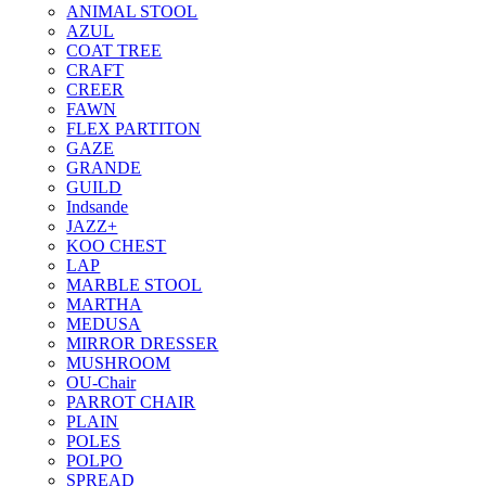
ANIMAL STOOL
AZUL
COAT TREE
CRAFT
CREER
FAWN
FLEX PARTITON
GAZE
GRANDE
GUILD
Indsande
JAZZ+
KOO CHEST
LAP
MARBLE STOOL
MARTHA
MEDUSA
MIRROR DRESSER
MUSHROOM
OU-Chair
PARROT CHAIR
PLAIN
POLES
POLPO
SPREAD