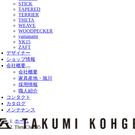
STICK
TAPERED
TERRIER
THETA
WEAVE
WOODPECKER
yamanami
YK15
ZAFT
デザイナー
ショップ情報
会社概要
会社概要
家具産地・旭川
採用情報
職人紹介
コンタクト
カタログ
メンテナンス
ホーム
ThetaChair05