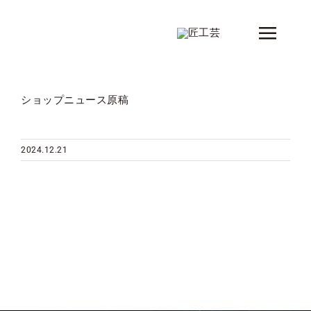
Skip
to
Toggle
content
Naviga
新着情報
ショップニュース原稿
製品
シリーズ
2024.12.21
デザイナー
ショップ情報
会社概要
コンタクト
カタログ