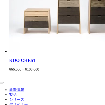
KOO CHEST
¥
66,000
–
¥
108,000
価
格
帯:
¥66,000
Toggle
Navigation
–
新着情報
¥108,000
製品
シリーズ
デザイナー