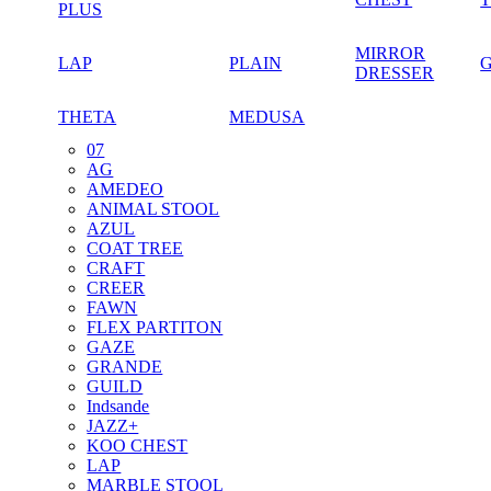
PLUS
MIRROR
LAP
PLAIN
DRESSER
THETA
MEDUSA
07
AG
AMEDEO
ANIMAL STOOL
AZUL
COAT TREE
CRAFT
CREER
FAWN
FLEX PARTITON
GAZE
GRANDE
GUILD
Indsande
JAZZ+
KOO CHEST
LAP
MARBLE STOOL