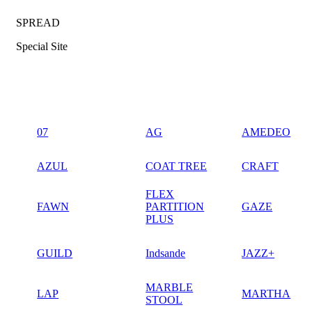
SPREAD
Special Site
07
AG
AMEDEO
AZUL
COAT TREE
CRAFT
FLEX
FAWN
PARTITION
GAZE
PLUS
GUILD
Indsande
JAZZ+
MARBLE
LAP
MARTHA
STOOL