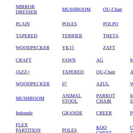
MIRROR
MUSHROOM
OU-Chair
DRESSER
PLAIN
POLES
POLPO
TAPERED
TERRIER
THETA
WOODPECKER
YK15
ZAFT
CRAFT
FAWN
AG
JAZZ+
TAPERED
OU-Chair
WOODPECKER
07
AZUL
ANIMAL
PARROT
MUSHROOM
STOOL
CHAIR
Indsande
GRANDE
CREER
FLEX
KOO
PARTITION
POLES
CHEST