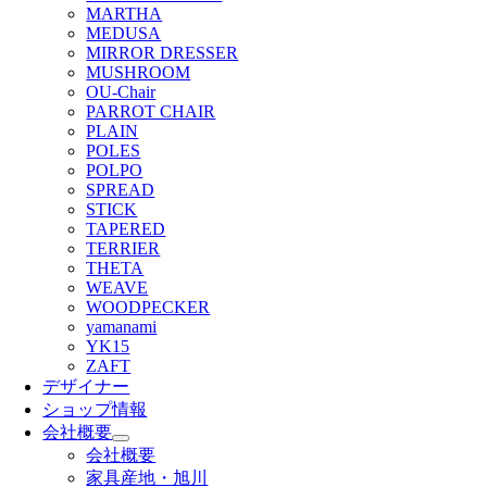
MARTHA
MEDUSA
MIRROR DRESSER
MUSHROOM
OU-Chair
PARROT CHAIR
PLAIN
POLES
POLPO
SPREAD
STICK
TAPERED
TERRIER
THETA
WEAVE
WOODPECKER
yamanami
YK15
ZAFT
デザイナー
ショップ情報
会社概要
会社概要
家具産地・旭川