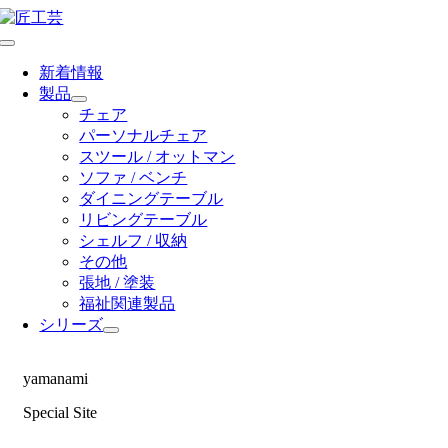
Skip
to
Toggle
content
Navigation
新着情報
製品
チェア
パーソナルチェア
スツール / オットマン
ソファ / ベンチ
ダイニングテーブル
リビングテーブル
シェルフ / 収納
その他
張地 / 塗装
福祉関連製品
シリーズ
yamanami
Special Site