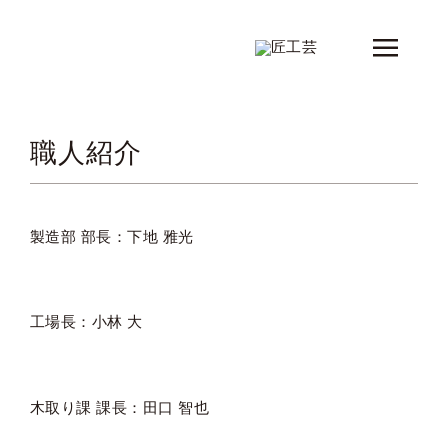
Skip
to
Toggle
content
Naviga
新着情報
職人紹介
製品
シリーズ
製造部 部長：下地 雅光
デザイナー
ショップ情報
工場長：小林 大
会社概要
コンタクト
木取り課 課長：田口 智也
カタログ