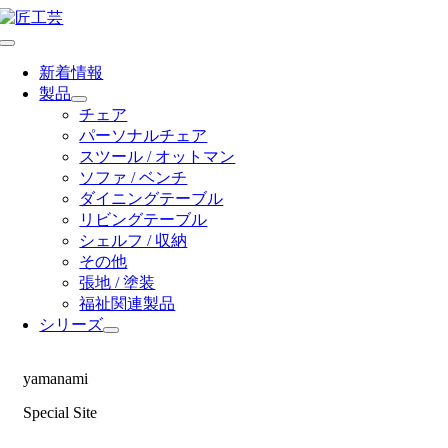
Skip
to
Toggle
content
Navigation
新着情報
製品
チェア
パーソナルチェア
スツール / オットマン
ソファ / ベンチ
ダイニングテーブル
リビングテーブル
シェルフ / 収納
その他
張地 / 塗装
福祉関連製品
シリーズ
yamanami
Special Site