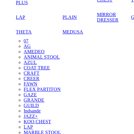
PLUS
MIRROR
LAP
PLAIN
DRESSER
THETA
MEDUSA
07
AG
AMEDEO
ANIMAL STOOL
AZUL
COAT TREE
CRAFT
CREER
FAWN
FLEX PARTITON
GAZE
GRANDE
GUILD
Indsande
JAZZ+
KOO CHEST
LAP
MARBLE STOOL