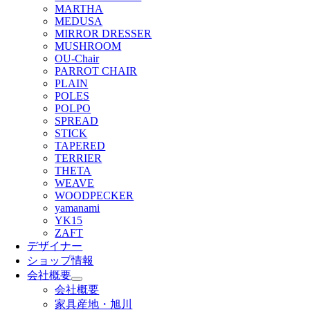
MARTHA
MEDUSA
MIRROR DRESSER
MUSHROOM
OU-Chair
PARROT CHAIR
PLAIN
POLES
POLPO
SPREAD
STICK
TAPERED
TERRIER
THETA
WEAVE
WOODPECKER
yamanami
YK15
ZAFT
デザイナー
ショップ情報
会社概要
会社概要
家具産地・旭川