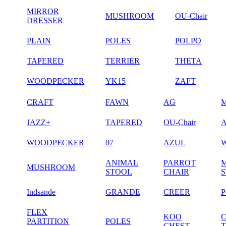
MIRROR
MUSHROOM
OU-Chair
DRESSER
PLAIN
POLES
POLPO
TAPERED
TERRIER
THETA
WOODPECKER
YK15
ZAFT
CRAFT
FAWN
AG
JAZZ+
TAPERED
OU-Chair
WOODPECKER
07
AZUL
ANIMAL
PARROT
MUSHROOM
STOOL
CHAIR
Indsande
GRANDE
CREER
FLEX
KOO
PARTITION
POLES
CHEST