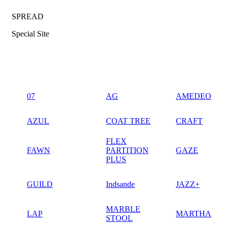
SPREAD
Special Site
07
AG
AMEDEO
AZUL
COAT TREE
CRAFT
FLEX
FAWN
PARTITION
GAZE
PLUS
GUILD
Indsande
JAZZ+
MARBLE
LAP
MARTHA
STOOL