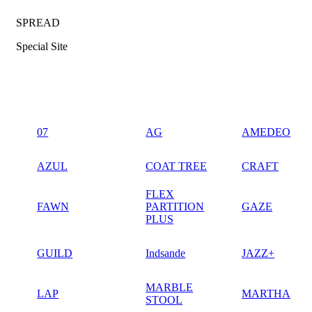
SPREAD
Special Site
07
AG
AMEDEO
AZUL
COAT TREE
CRAFT
FLEX
FAWN
PARTITION
GAZE
PLUS
GUILD
Indsande
JAZZ+
MARBLE
LAP
MARTHA
STOOL