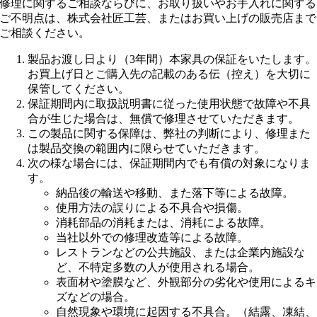
修理に関するご相談ならびに、お取り扱いやお手入れに関する
ご不明点は、株式会社匠工芸、またはお買い上げの販売店まで
ご相談ください。
製品お渡し日より（3年間）本家具の保証をいたします。
お買上げ日とご購入先の記載のある伝（控え）を大切に
保管してください。
保証期間内に取扱説明書に従った使用状態で故障や不具
合が生じた場合は、無償で修理させていただきます。
この製品に関する保障は、弊社の判断により、修理また
は製品交換の範囲内に限らせていただきます。
次の様な場合には、保証期間内でも有償の対象になりま
す。
納品後の輸送や移動、また落下等による故障。
使用方法の誤りによる不具合や損傷。
消耗部品の消耗または、消耗による故障。
当社以外での修理改造等による故障。
レストランなどの公共施設、または企業内施設な
ど、不特定多数の人が使用される場合。
表面材や塗膜など、外観部分の劣化や使用によるキ
ズなどの場合。
自然現象や環境に起因する不具合。（結露、凍結、