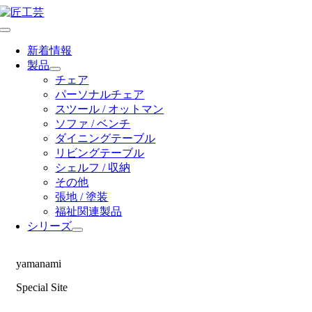
Skip
to
Toggle
content
Navigation
新着情報
製品
チェア
パーソナルチェア
スツール / オットマン
ソファ / ベンチ
ダイニングテーブル
リビングテーブル
シェルフ / 収納
その他
張地 / 塗装
福祉関連製品
シリーズ
yamanami
Special Site