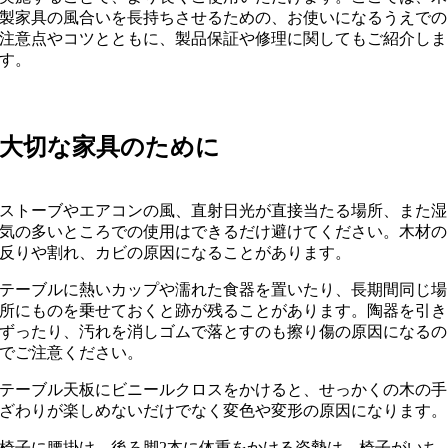
製家具の風合いを長持ちさせるための、お使いになるうえでの
注意点やコツとともに、製品保証や修理に関してもご紹介しま
す。
大切な家具のために
ストーブやエアコンの風、直射日光が直接当たる場所、また湿
気の多いところでの使用はできるだけ避けてください。木材の
反りや割れ、カビの原因になることがあります。
テーブルに熱いカップや濡れた食器を置いたり、長期間同じ場
所にものを乗せておくと跡が残ることがあります。陶器を引き
ずったり、汚れを消しゴムで落とすのも擦り傷の原因になるの
でご注意ください。
テーブル天板にビニールクロスをかけると、せっかくの木の手
ざわりが楽しめないだけでなく変色や変形の原因になります。
椅子に腰掛け、後ろ脚2本に体重をかける姿勢は、椅子がいち