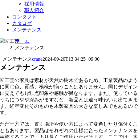
採用情報
職人紹介
コンタクト
カタログ
メンテナンス
ホーム
メンテナンス
メンテナンス
crane
2024-09-20T13:34:25+09:00
メンテナンス
匠工芸の家具は素材が天然の樹木であるため、工業製品のよう
に同じ色、質感、模様が揃うことはありません。同じデザイン
に見えても1点1点印象や感触が異なります。また、使っている
うちにつやや深みがますなど、新品とは違う味わいも出てきま
す。経年変化そのものも木製家具の大きな楽しみでもあるので
す。
ただ一方では、置く場所や使い方によって変色したり傷付くこ
ともあります。製品はそれぞれの仕様に合ったメンテナンスを
実施することで、より長くご使用いただけます。ここでは、木