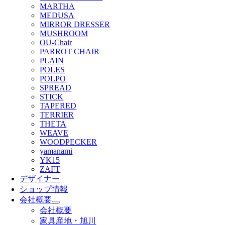
MARTHA
MEDUSA
MIRROR DRESSER
MUSHROOM
OU-Chair
PARROT CHAIR
PLAIN
POLES
POLPO
SPREAD
STICK
TAPERED
TERRIER
THETA
WEAVE
WOODPECKER
yamanami
YK15
ZAFT
デザイナー
ショップ情報
会社概要
会社概要
家具産地・旭川