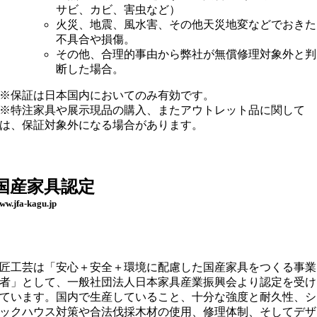
サビ、カビ、害虫など）
火災、地震、風水害、その他天災地変などでおきた
不具合や損傷。
その他、合理的事由から弊社が無償修理対象外と判
断した場合。
※保証は日本国内においてのみ有効です。
※特注家具や展示現品の購入、またアウトレット品に関して
は、保証対象外になる場合があります。
国産家具認定
ww.jfa-kagu.jp
匠工芸は「安心＋安全＋環境に配慮した国産家具をつくる事業
者」として、一般社団法人日本家具産業振興会より認定を受け
ています。国内で生産していること、十分な強度と耐久性、シ
ックハウス対策や合法伐採木材の使用、修理体制、そしてデザ