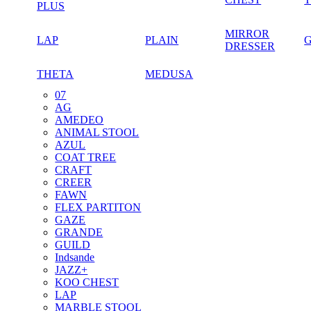
PLUS
MIRROR
LAP
PLAIN
DRESSER
THETA
MEDUSA
07
AG
AMEDEO
ANIMAL STOOL
AZUL
COAT TREE
CRAFT
CREER
FAWN
FLEX PARTITON
GAZE
GRANDE
GUILD
Indsande
JAZZ+
KOO CHEST
LAP
MARBLE STOOL