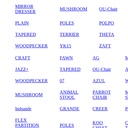
MIRROR
MUSHROOM
OU-Chair
DRESSER
PLAIN
POLES
POLPO
TAPERED
TERRIER
THETA
WOODPECKER
YK15
ZAFT
CRAFT
FAWN
AG
JAZZ+
TAPERED
OU-Chair
WOODPECKER
07
AZUL
ANIMAL
PARROT
MUSHROOM
STOOL
CHAIR
Indsande
GRANDE
CREER
FLEX
KOO
PARTITION
POLES
CHEST