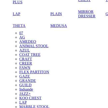
PLUS
MIRROR
LAP
PLAIN
DRESSER
THETA
MEDUSA
07
AG
AMEDEO
ANIMAL STOOL
AZUL
COAT TREE
CRAFT
CREER
FAWN
FLEX PARTITON
GAZE
GRANDE
GUILD
Indsande
JAZZ+
KOO CHEST
LAP
MARBLE STOOL