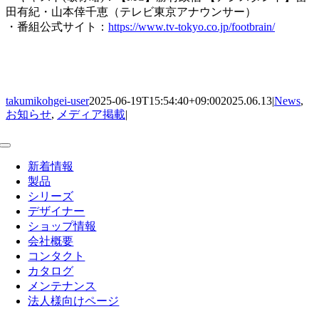
田有紀・山本倖千恵（テレビ東京アナウンサー）
・番組公式サイト：
https://www.tv-tokyo.co.jp/footbrain/
takumikohgei-user
2025-06-19T15:54:40+09:00
2025.06.13
|
News
,
お知らせ
,
メディア掲載
|
Toggle
Navigation
新着情報
製品
シリーズ
デザイナー
ショップ情報
会社概要
コンタクト
カタログ
メンテナンス
法人様向けページ