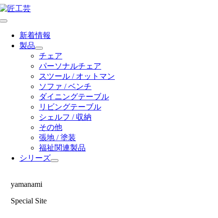
Skip
to
Toggle
content
Navigation
新着情報
製品
チェア
パーソナルチェア
スツール / オットマン
ソファ / ベンチ
ダイニングテーブル
リビングテーブル
シェルフ / 収納
その他
張地 / 塗装
福祉関連製品
シリーズ
yamanami
Special Site