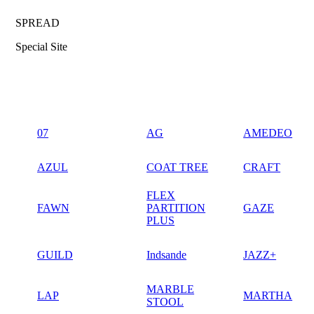
SPREAD
Special Site
07
AG
AMEDEO
AZUL
COAT TREE
CRAFT
FLEX
FAWN
PARTITION
GAZE
PLUS
GUILD
Indsande
JAZZ+
MARBLE
LAP
MARTHA
STOOL