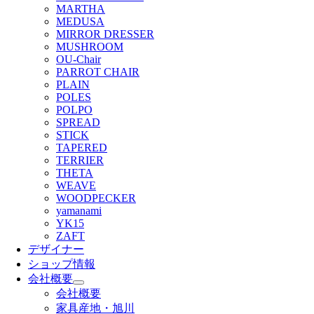
MARTHA
MEDUSA
MIRROR DRESSER
MUSHROOM
OU-Chair
PARROT CHAIR
PLAIN
POLES
POLPO
SPREAD
STICK
TAPERED
TERRIER
THETA
WEAVE
WOODPECKER
yamanami
YK15
ZAFT
デザイナー
ショップ情報
会社概要
会社概要
家具産地・旭川