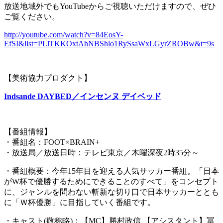
放送地域外でもYouTubeからご視聴いただけますので、ぜひ
ご覧ください。
http://youtube.com/watch?v=84EosY-
EfSI&list=PLlTKKOxtAhNBShlo1RySsaWxLGyrZROBw&t=9s
【美術協力プロダクト】
Indsande DAYBED／インセンヌ デイベッド
【番組情報】
・番組名：FOOT×BRAIN+
・放送局／放送日時：テレビ東京／木曜深夜2時35分～
・番組概要：今年15年目を迎える人気サッカー番組。「日本
がW杯で優勝するためにできることのすべて」をコンセプト
に、ジャンルを問わない斬新な切り口で日本サッカーととも
に「Ｗ杯優勝」に目指していく番組です。
・キャスト(敬称略)：【MC】勝村政信 【アシスタント】冨