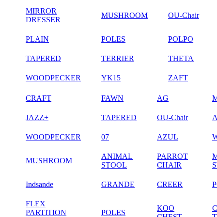
MIRROR
MUSHROOM
OU-Chair
DRESSER
PLAIN
POLES
POLPO
TAPERED
TERRIER
THETA
WOODPECKER
YK15
ZAFT
CRAFT
FAWN
AG
JAZZ+
TAPERED
OU-Chair
WOODPECKER
07
AZUL
ANIMAL
PARROT
MUSHROOM
STOOL
CHAIR
Indsande
GRANDE
CREER
FLEX
KOO
PARTITION
POLES
CHEST