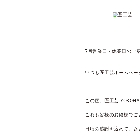
Skip
to
content
View
Larger
7月営業日・休業日のご案内
Image
いつも匠工芸ホームペー
この度、匠工芸 YOKOH
これも皆様のお陰様でご
日頃の感謝を込めて、さ