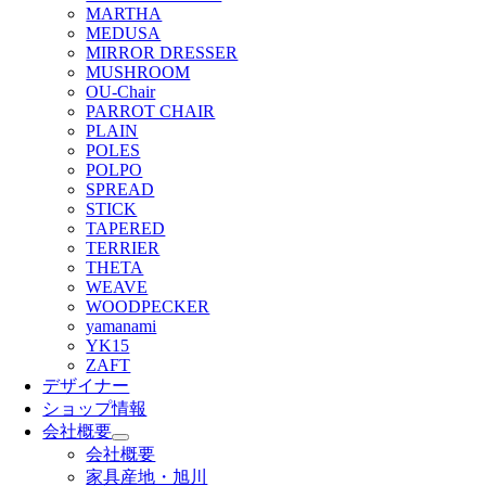
MARTHA
MEDUSA
MIRROR DRESSER
MUSHROOM
OU-Chair
PARROT CHAIR
PLAIN
POLES
POLPO
SPREAD
STICK
TAPERED
TERRIER
THETA
WEAVE
WOODPECKER
yamanami
YK15
ZAFT
デザイナー
ショップ情報
会社概要
会社概要
家具産地・旭川