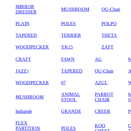
MIRROR
MUSHROOM
OU-Chair
DRESSER
PLAIN
POLES
POLPO
TAPERED
TERRIER
THETA
WOODPECKER
YK15
ZAFT
CRAFT
FAWN
AG
JAZZ+
TAPERED
OU-Chair
WOODPECKER
07
AZUL
ANIMAL
PARROT
MUSHROOM
STOOL
CHAIR
Indsande
GRANDE
CREER
FLEX
KOO
PARTITION
POLES
CHEST