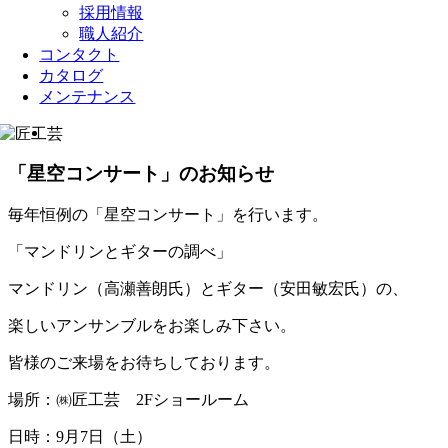
採用情報
職人紹介
コンタクト
カタログ
メンテナンス
View
Larger
Image
「星空コンサート」のお知らせ
毎年恒例の「星空コンサート」を行います。
「マンドリンとギターの調べ」
マンドリン（高瀬善朗氏）とギター（安田敏宏氏）の、
楽しいアンサンブルをお楽しみ下さい。
皆様のご来場をお待ちしております。
場所：㈱匠工芸 2Fショールーム
日時：9月7日（土）