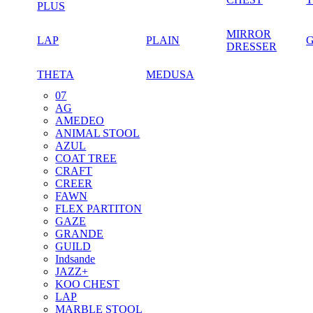
PLUS
MIRROR
LAP
PLAIN
DRESSER
THETA
MEDUSA
07
AG
AMEDEO
ANIMAL STOOL
AZUL
COAT TREE
CRAFT
CREER
FAWN
FLEX PARTITON
GAZE
GRANDE
GUILD
Indsande
JAZZ+
KOO CHEST
LAP
MARBLE STOOL