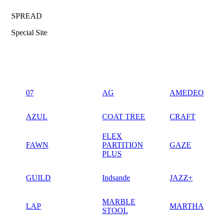
SPREAD
Special Site
07
AG
AMEDEO
AZUL
COAT TREE
CRAFT
FLEX
FAWN
PARTITION
GAZE
PLUS
GUILD
Indsande
JAZZ+
MARBLE
LAP
MARTHA
STOOL