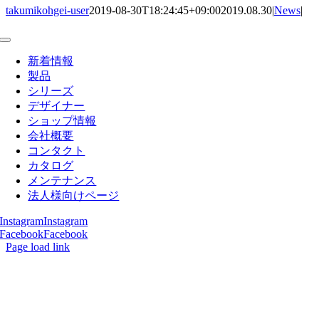
takumikohgei-user
2019-08-30T18:24:45+09:00
2019.08.30
|
News
|
Toggle
Navigation
新着情報
製品
シリーズ
デザイナー
ショップ情報
会社概要
コンタクト
カタログ
メンテナンス
法人様向けページ
Instagram
Instagram
Facebook
Facebook
Page load link
Go
to
Top