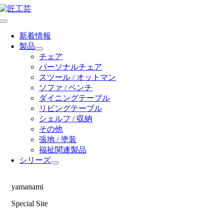
Skip
to
Toggle
content
Navigation
新着情報
製品
チェア
パーソナルチェア
スツール / オットマン
ソファ / ベンチ
ダイニングテーブル
リビングテーブル
シェルフ / 収納
その他
張地 / 塗装
福祉関連製品
シリーズ
yamanami
Special Site