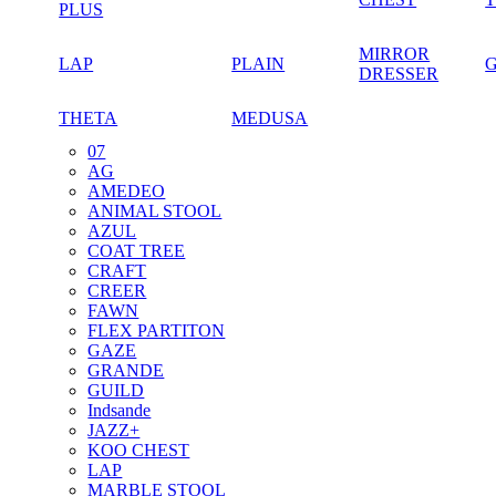
PLUS
MIRROR
LAP
PLAIN
DRESSER
THETA
MEDUSA
07
AG
AMEDEO
ANIMAL STOOL
AZUL
COAT TREE
CRAFT
CREER
FAWN
FLEX PARTITON
GAZE
GRANDE
GUILD
Indsande
JAZZ+
KOO CHEST
LAP
MARBLE STOOL