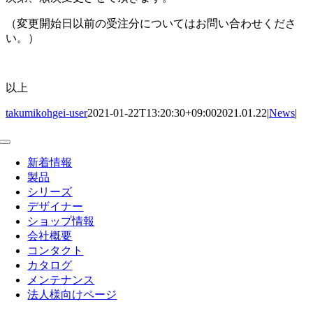
（変更開始日以前の受注分についてはお問い合わせくださ
い。）
以上
takumikohgei-user
2021-01-22T13:20:30+09:00
2021.01.22
|
News
|
Toggle
Navigation
新着情報
製品
シリーズ
デザイナー
ショップ情報
会社概要
コンタクト
カタログ
メンテナンス
法人様向けページ