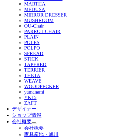
MARTHA
MEDUSA
MIRROR DRESSER
MUSHROOM
OU-Chair
PARROT CHAIR
PLAIN
POLES
POLPO
SPREAD
STICK
TAPERED
TERRIER
THETA
WEAVE
WOODPECKER
yamanami
YK15
ZAFT
デザイナー
ショップ情報
会社概要
会社概要
家具産地・旭川