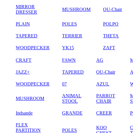
MIRROR
MUSHROOM
OU-Chair
DRESSER
PLAIN
POLES
POLPO
TAPERED
TERRIER
THETA
WOODPECKER
YK15
ZAFT
CRAFT
FAWN
AG
JAZZ+
TAPERED
OU-Chair
WOODPECKER
07
AZUL
ANIMAL
PARROT
MUSHROOM
STOOL
CHAIR
Indsande
GRANDE
CREER
FLEX
KOO
PARTITION
POLES
CHEST