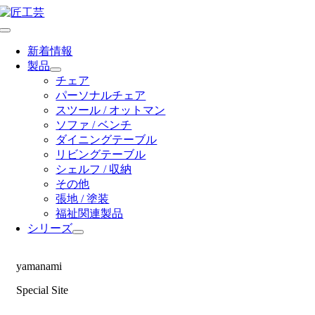
Skip
to
Toggle
content
Navigation
新着情報
製品
チェア
パーソナルチェア
スツール / オットマン
ソファ / ベンチ
ダイニングテーブル
リビングテーブル
シェルフ / 収納
その他
張地 / 塗装
福祉関連製品
シリーズ
yamanami
Special Site