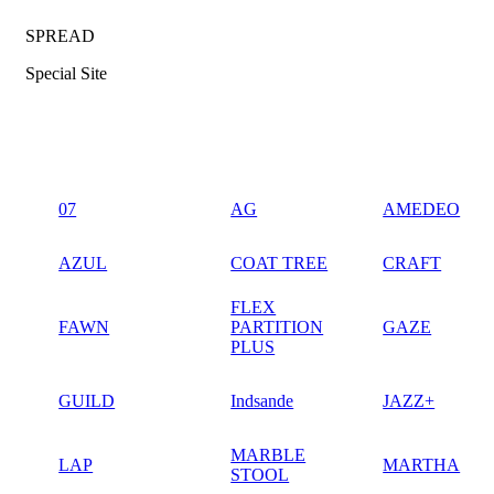
SPREAD
Special Site
07
AG
AMEDEO
AZUL
COAT TREE
CRAFT
FLEX
FAWN
PARTITION
GAZE
PLUS
GUILD
Indsande
JAZZ+
MARBLE
LAP
MARTHA
STOOL