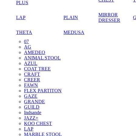
PLUS
MIRROR
LAP
PLAIN
DRESSER
THETA
MEDUSA
07
AG
AMEDEO
ANIMAL STOOL
AZUL
COAT TREE
CRAFT
CREER
FAWN
FLEX PARTITON
GAZE
GRANDE
GUILD
Indsande
JAZZ+
KOO CHEST
LAP
MARBLE STOOL