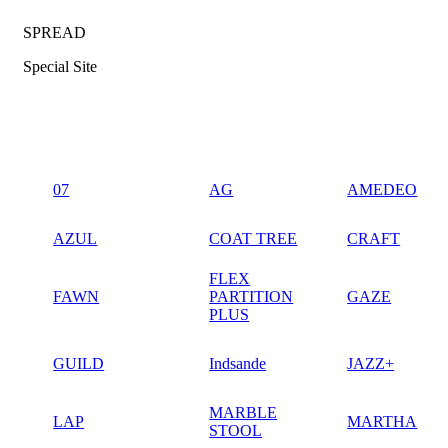
SPREAD
Special Site
07
AG
AMEDEO
AZUL
COAT TREE
CRAFT
FLEX
FAWN
PARTITION
GAZE
PLUS
GUILD
Indsande
JAZZ+
MARBLE
LAP
MARTHA
STOOL