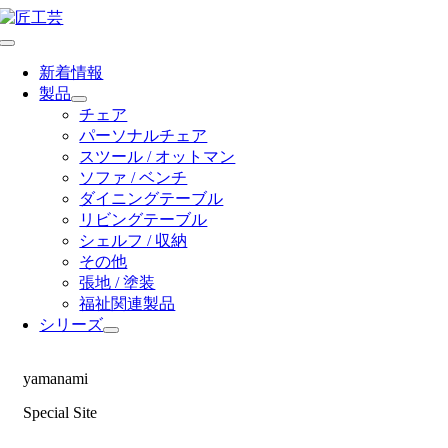
Skip
to
Toggle
content
Navigation
新着情報
製品
チェア
パーソナルチェア
スツール / オットマン
ソファ / ベンチ
ダイニングテーブル
リビングテーブル
シェルフ / 収納
その他
張地 / 塗装
福祉関連製品
シリーズ
yamanami
Special Site