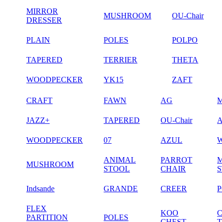
MIRROR
MUSHROOM
OU-Chair
DRESSER
PLAIN
POLES
POLPO
TAPERED
TERRIER
THETA
WOODPECKER
YK15
ZAFT
CRAFT
FAWN
AG
JAZZ+
TAPERED
OU-Chair
WOODPECKER
07
AZUL
ANIMAL
PARROT
MUSHROOM
STOOL
CHAIR
Indsande
GRANDE
CREER
FLEX
KOO
PARTITION
POLES
CHEST