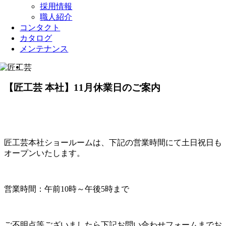
採用情報
職人紹介
コンタクト
カタログ
メンテナンス
View
Larger
Image
【匠工芸 本社】11月休業日のご案内
匠工芸本社ショールームは、下記の営業時間にて土日祝日も
オープンいたします。
営業時間：午前10時～午後5時まで
ご不明点等ございましたら下記お問い合わせフォームまでお