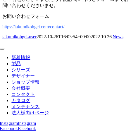
問い合わせくださいませ。
お問い合わせフォーム
https://takumikohgei.com/contact/
takumikohgei-user
2022-10-26T16:03:54+09:00
2022.10.26
|
News
|
Toggle
Navigation
新着情報
製品
シリーズ
デザイナー
ショップ情報
会社概要
コンタクト
カタログ
メンテナンス
法人様向けページ
Instagram
Instagram
Facebook
Facebook