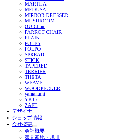
MARTHA
MEDUSA
MIRROR DRESSER
MUSHROOM
OU-Chair
PARROT CHAIR
PLAIN
POLES
POLPO
SPREAD
STICK
TAPERED
TERRIER
THETA
WEAVE
WOODPECKER
yamanami
YK15
ZAFT
デザイナー
ショップ情報
会社概要
会社概要
家具産地・旭川