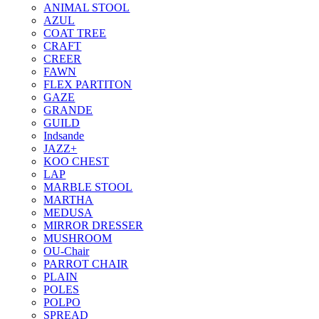
ANIMAL STOOL
AZUL
COAT TREE
CRAFT
CREER
FAWN
FLEX PARTITON
GAZE
GRANDE
GUILD
Indsande
JAZZ+
KOO CHEST
LAP
MARBLE STOOL
MARTHA
MEDUSA
MIRROR DRESSER
MUSHROOM
OU-Chair
PARROT CHAIR
PLAIN
POLES
POLPO
SPREAD