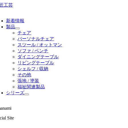
Skip
to
oggle
content
avigation
新着情報
製品
チェア
パーソナルチェア
スツール / オットマン
ソファ / ベンチ
ダイニングテーブル
リビングテーブル
シェルフ / 収納
その他
張地 / 塗装
福祉関連製品
シリーズ
anami
ial Site