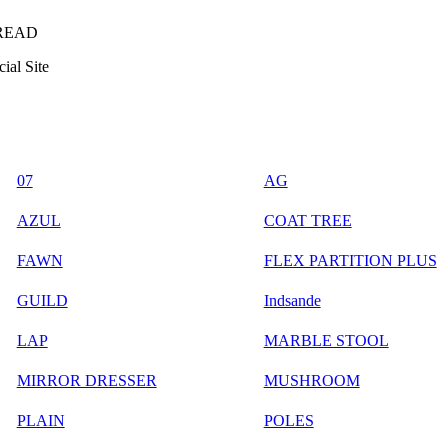
READ
ial Site
07
AG
AZUL
COAT TREE
FAWN
FLEX PARTITION PLUS
GUILD
Indsande
LAP
MARBLE STOOL
MIRROR DRESSER
MUSHROOM
PLAIN
POLES