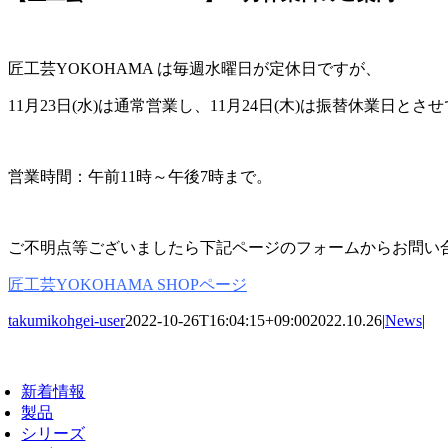
匠工芸YOKOHAMA は毎週水曜日が定休日ですが、
11月23日(水)は通常営業し、11月24日(木)は振替休業日と
営業時間：午前11時～午後7時まで。
ご不明点等ございましたら下記ページのフォームからお問い
匠工芸YOKOHAMA SHOPページ
takumikohgei-user
2022-10-26T16:04:15+09:00
2022.10.26
|
News
|
oggle
avigation
新着情報
製品
シリーズ