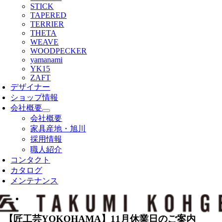
STICK
TAPERED
TERRIER
THETA
WEAVE
WOODPECKER
yamanami
YK15
ZAFT
デザイナー
ショップ情報
会社概要
会社概要
家具産地・旭川
採用情報
職人紹介
コンタクト
カタログ
メンテナンス
View
Larger
Image
【匠工芸YOKOHAMA】11月休業日のご案内