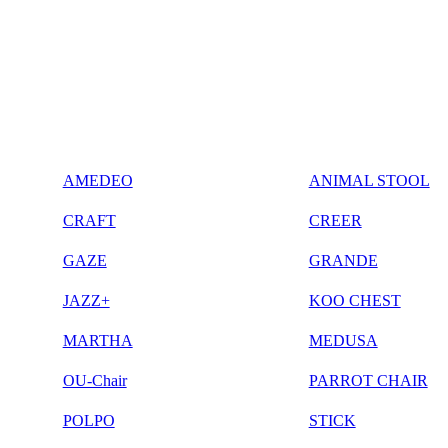
AMEDEO
ANIMAL STOOL
CRAFT
CREER
GAZE
GRANDE
JAZZ+
KOO CHEST
MARTHA
MEDUSA
OU-Chair
PARROT CHAIR
POLPO
STICK