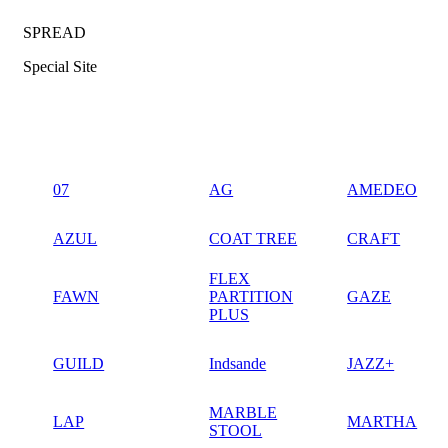
SPREAD
Special Site
07
AG
AMEDEO
AZUL
COAT TREE
CRAFT
FLEX
FAWN
PARTITION
GAZE
PLUS
GUILD
Indsande
JAZZ+
MARBLE
LAP
MARTHA
STOOL