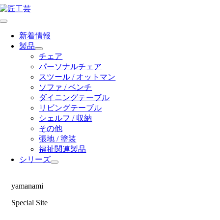
Skip
to
Toggle
content
Navigation
新着情報
製品
チェア
パーソナルチェア
スツール / オットマン
ソファ / ベンチ
ダイニングテーブル
リビングテーブル
シェルフ / 収納
その他
張地 / 塗装
福祉関連製品
シリーズ
yamanami
Special Site