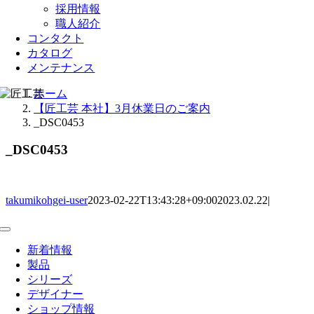
採用情報
職人紹介
コンタクト
カタログ
メンテナンス
ホーム
【匠工芸 本社】3月休業日のご案内
_DSC0453
_DSC0453
takumikohgei-user
2023-02-22T13:43:28+09:00
2023.02.22
|
Toggle
Navigation
新着情報
製品
シリーズ
デザイナー
ショップ情報