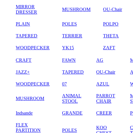
MIRROR
MUSHROOM
OU-Chair
DRESSER
PLAIN
POLES
POLPO
TAPERED
TERRIER
THETA
WOODPECKER
YK15
ZAFT
CRAFT
FAWN
AG
JAZZ+
TAPERED
OU-Chair
WOODPECKER
07
AZUL
ANIMAL
PARROT
MUSHROOM
STOOL
CHAIR
Indsande
GRANDE
CREER
FLEX
KOO
PARTITION
POLES
CHEST