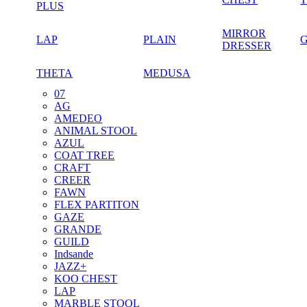
PLUS
MIRROR
LAP
PLAIN
DRESSER
THETA
MEDUSA
07
AG
AMEDEO
ANIMAL STOOL
AZUL
COAT TREE
CRAFT
CREER
FAWN
FLEX PARTITON
GAZE
GRANDE
GUILD
Indsande
JAZZ+
KOO CHEST
LAP
MARBLE STOOL