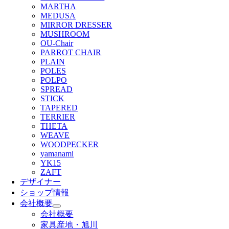
MARTHA
MEDUSA
MIRROR DRESSER
MUSHROOM
OU-Chair
PARROT CHAIR
PLAIN
POLES
POLPO
SPREAD
STICK
TAPERED
TERRIER
THETA
WEAVE
WOODPECKER
yamanami
YK15
ZAFT
デザイナー
ショップ情報
会社概要
会社概要
家具産地・旭川