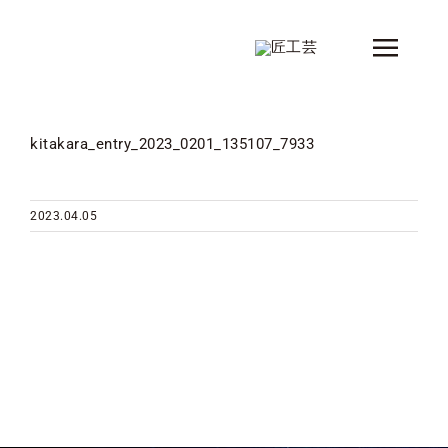
Skip
to
Toggle
content
Naviga
新着情報
kitakara_entry_2023_0201_135107_7933
製品
シリーズ
2023.04.05
デザイナー
ショップ情報
会社概要
コンタクト
カタログ