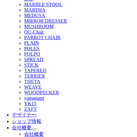
MARBLE STOOL
MARTHA
MEDUSA
MIRROR DRESSER
MUSHROOM
OU-Chair
PARROT CHAIR
PLAIN
POLES
POLPO
SPREAD
STICK
TAPERED
TERRIER
THETA
WEAVE
WOODPECKER
yamanami
YK15
ZAFT
デザイナー
ショップ情報
会社概要
会社概要