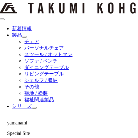
Skip
to
content
Toggle
Navigation
新着情報
製品
チェア
パーソナルチェア
スツール / オットマン
ソファ / ベンチ
ダイニングテーブル
リビングテーブル
シェルフ / 収納
その他
張地 / 塗装
福祉関連製品
シリーズ
yamanami
Special Site