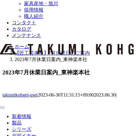
家具産地・旭川
採用情報
職人紹介
コンタクト
カタログ
メンテナンス
ホーム
【匠工芸本社】7月休業日のご案内
2023年7月休業日案内_東神楽本社
2023年7月休業日案内_東神楽本社
takumikohgei-user
2023-06-30T11:31:15+09:00
2023.06.30
|
Toggle
Navigation
新着情報
製品
シリーズ
デザイナー