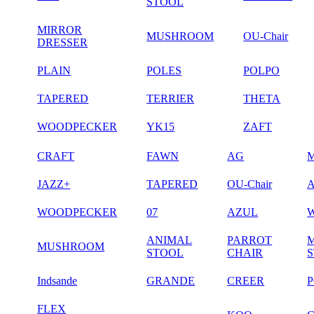
STOOL
MIRROR
MUSHROOM
OU-Chair
DRESSER
PLAIN
POLES
POLPO
TAPERED
TERRIER
THETA
WOODPECKER
YK15
ZAFT
CRAFT
FAWN
AG
JAZZ+
TAPERED
OU-Chair
WOODPECKER
07
AZUL
ANIMAL
PARROT
MUSHROOM
STOOL
CHAIR
Indsande
GRANDE
CREER
FLEX