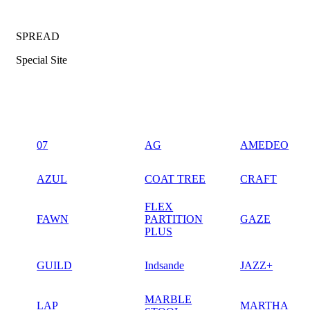
SPREAD
Special Site
07
AG
AMEDEO
AZUL
COAT TREE
CRAFT
FLEX
FAWN
PARTITION
GAZE
PLUS
GUILD
Indsande
JAZZ+
MARBLE
LAP
MARTHA