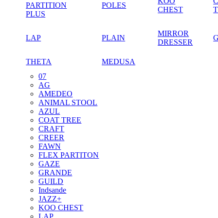
KOO
PARTITION
POLES
CHEST
PLUS
MIRROR
LAP
PLAIN
DRESSER
THETA
MEDUSA
07
AG
AMEDEO
ANIMAL STOOL
AZUL
COAT TREE
CRAFT
CREER
FAWN
FLEX PARTITON
GAZE
GRANDE
GUILD
Indsande
JAZZ+
KOO CHEST
LAP