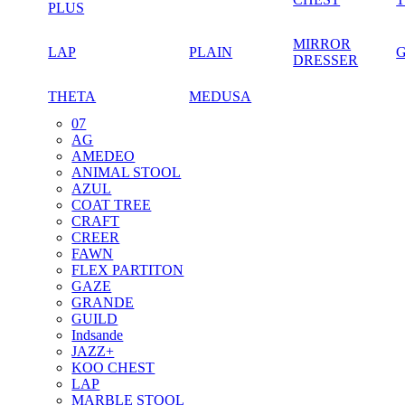
PLUS
MIRROR
LAP
PLAIN
DRESSER
THETA
MEDUSA
07
AG
AMEDEO
ANIMAL STOOL
AZUL
COAT TREE
CRAFT
CREER
FAWN
FLEX PARTITON
GAZE
GRANDE
GUILD
Indsande
JAZZ+
KOO CHEST
LAP
MARBLE STOOL