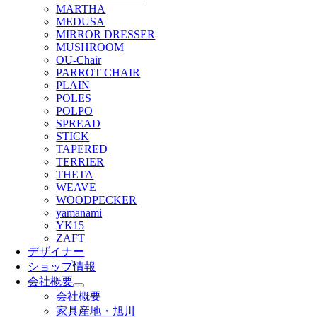
MARTHA
MEDUSA
MIRROR DRESSER
MUSHROOM
OU-Chair
PARROT CHAIR
PLAIN
POLES
POLPO
SPREAD
STICK
TAPERED
TERRIER
THETA
WEAVE
WOODPECKER
yamanami
YK15
ZAFT
デザイナー
ショップ情報
会社概要
会社概要
家具産地・旭川