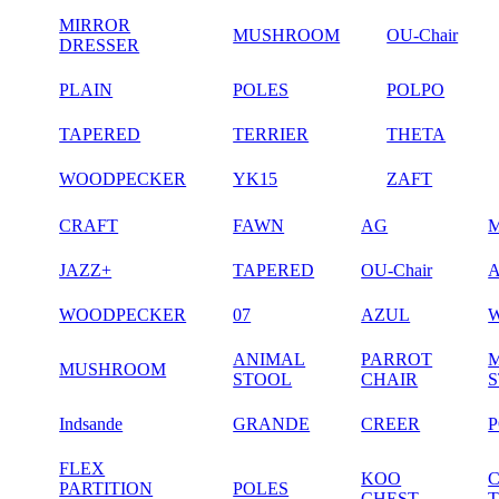
MIRROR
MUSHROOM
OU-Chair
DRESSER
PLAIN
POLES
POLPO
TAPERED
TERRIER
THETA
WOODPECKER
YK15
ZAFT
CRAFT
FAWN
AG
JAZZ+
TAPERED
OU-Chair
WOODPECKER
07
AZUL
ANIMAL
PARROT
MUSHROOM
STOOL
CHAIR
Indsande
GRANDE
CREER
FLEX
KOO
PARTITION
POLES
CHEST