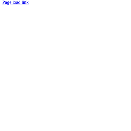
Page load link
Go
to
Top