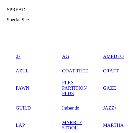
SPREAD
Special Site
07
AG
AMEDEO
AZUL
COAT TREE
CRAFT
FLEX
FAWN
PARTITION
GAZE
PLUS
GUILD
Indsande
JAZZ+
MARBLE
LAP
MARTHA
STOOL