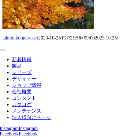
takumikohgei-user
2023-10-25T17:21:56+09:00
2023.10.25
|
Toggle
Navigation
新着情報
製品
シリーズ
デザイナー
ショップ情報
会社概要
コンタクト
カタログ
メンテナンス
法人様向けページ
Instagram
Instagram
Facebook
Facebook