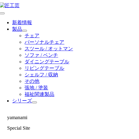
Skip
to
Toggle
content
Navigation
新着情報
製品
チェア
パーソナルチェア
スツール / オットマン
ソファ / ベンチ
ダイニングテーブル
リビングテーブル
シェルフ / 収納
その他
張地 / 塗装
福祉関連製品
シリーズ
yamanami
Special Site