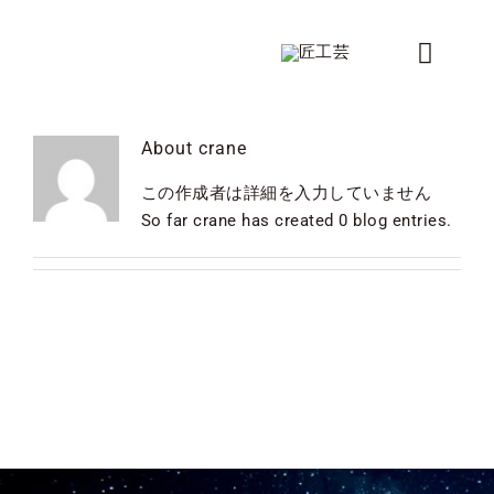
Skip
to
Toggle
content
Naviga
新着情報
About
crane
製品
この作成者は詳細を入力していません
So far crane has created 0 blog entries.
シリーズ
デザイナー
ショップ情報
会社概要
コンタクト
カタログ