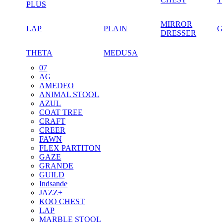
PLUS
MIRROR
LAP
PLAIN
DRESSER
THETA
MEDUSA
07
AG
AMEDEO
ANIMAL STOOL
AZUL
COAT TREE
CRAFT
CREER
FAWN
FLEX PARTITON
GAZE
GRANDE
GUILD
Indsande
JAZZ+
KOO CHEST
LAP
MARBLE STOOL