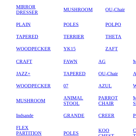
MIRROR
MUSHROOM
OU-Chair
DRESSER
PLAIN
POLES
POLPO
TAPERED
TERRIER
THETA
WOODPECKER
YK15
ZAFT
CRAFT
FAWN
AG
JAZZ+
TAPERED
OU-Chair
WOODPECKER
07
AZUL
ANIMAL
PARROT
MUSHROOM
STOOL
CHAIR
Indsande
GRANDE
CREER
FLEX
KOO
PARTITION
POLES
CHEST