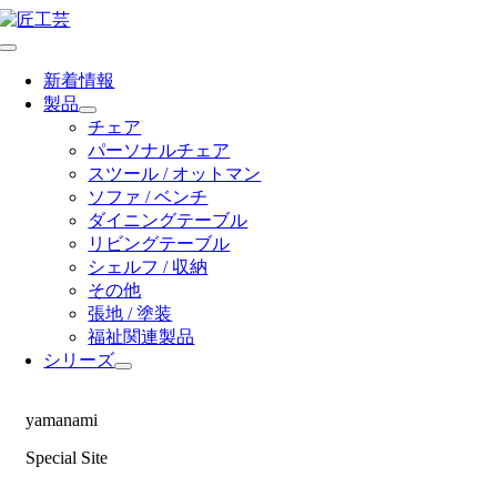
Skip
to
Toggle
content
Navigation
新着情報
製品
チェア
パーソナルチェア
スツール / オットマン
ソファ / ベンチ
ダイニングテーブル
リビングテーブル
シェルフ / 収納
その他
張地 / 塗装
福祉関連製品
シリーズ
yamanami
Special Site