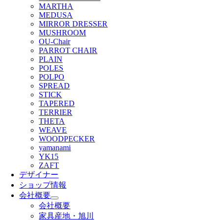
MARTHA
MEDUSA
MIRROR DRESSER
MUSHROOM
OU-Chair
PARROT CHAIR
PLAIN
POLES
POLPO
SPREAD
STICK
TAPERED
TERRIER
THETA
WEAVE
WOODPECKER
yamanami
YK15
ZAFT
デザイナー
ショップ情報
会社概要
会社概要
家具産地・旭川