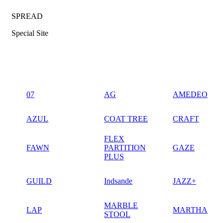
SPREAD
Special Site
07
AG
AMEDEO
AZUL
COAT TREE
CRAFT
FLEX
FAWN
PARTITION
GAZE
PLUS
GUILD
Indsande
JAZZ+
MARBLE
LAP
MARTHA
STOOL