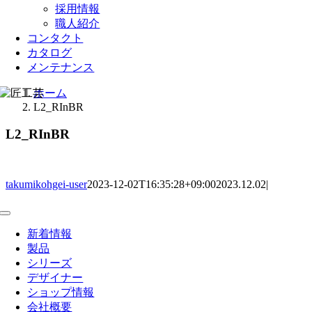
採用情報
職人紹介
コンタクト
カタログ
メンテナンス
ホーム
L2_RInBR
L2_RInBR
takumikohgei-user
2023-12-02T16:35:28+09:00
2023.12.02
|
Toggle
Navigation
新着情報
製品
シリーズ
デザイナー
ショップ情報
会社概要