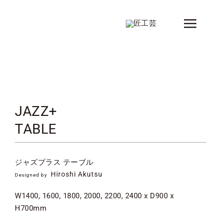
Skip
to
Toggle
content
Naviga
新着情報
製品
シリーズ
JAZZ+
TABLE
デザイナー
ショップ情報
ジャズプラス テーブル
会社概要
Hiroshi Akutsu
Designed by
コンタクト
W1400, 1600, 1800, 2000, 2200, 2400 x D900 x
H700mm
カタログ