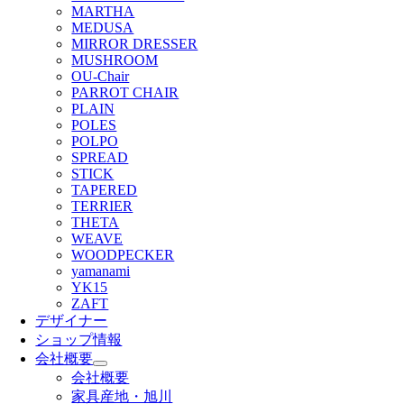
MARTHA
MEDUSA
MIRROR DRESSER
MUSHROOM
OU-Chair
PARROT CHAIR
PLAIN
POLES
POLPO
SPREAD
STICK
TAPERED
TERRIER
THETA
WEAVE
WOODPECKER
yamanami
YK15
ZAFT
デザイナー
ショップ情報
会社概要
会社概要
家具産地・旭川