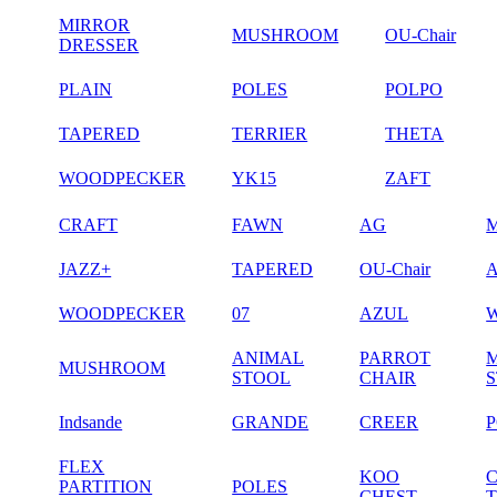
MIRROR
MUSHROOM
OU-Chair
DRESSER
PLAIN
POLES
POLPO
TAPERED
TERRIER
THETA
WOODPECKER
YK15
ZAFT
CRAFT
FAWN
AG
JAZZ+
TAPERED
OU-Chair
WOODPECKER
07
AZUL
ANIMAL
PARROT
MUSHROOM
STOOL
CHAIR
Indsande
GRANDE
CREER
FLEX
KOO
PARTITION
POLES
CHEST