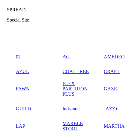
SPREAD
Special Site
07
AG
AMEDEO
AZUL
COAT TREE
CRAFT
FLEX
FAWN
PARTITION
GAZE
PLUS
GUILD
Indsande
JAZZ+
MARBLE
LAP
MARTHA
STOOL