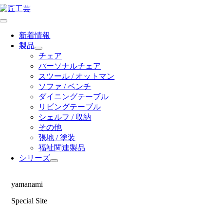
Skip
to
Toggle
content
Navigation
新着情報
製品
チェア
パーソナルチェア
スツール / オットマン
ソファ / ベンチ
ダイニングテーブル
リビングテーブル
シェルフ / 収納
その他
張地 / 塗装
福祉関連製品
シリーズ
yamanami
Special Site