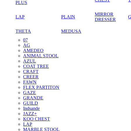
PLUS
MIRROR
LAP
PLAIN
DRESSER
THETA
MEDUSA
07
AG
AMEDEO
ANIMAL STOOL
AZUL
COAT TREE
CRAFT
CREER
FAWN
FLEX PARTITON
GAZE
GRANDE
GUILD
Indsande
JAZZ+
KOO CHEST
LAP
MARBLE STOOL