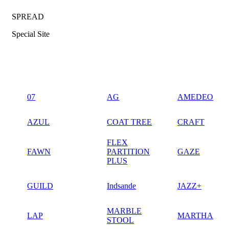
SPREAD
Special Site
07
AG
AMEDEO
AZUL
COAT TREE
CRAFT
FLEX
FAWN
PARTITION
GAZE
PLUS
GUILD
Indsande
JAZZ+
MARBLE
LAP
MARTHA
STOOL