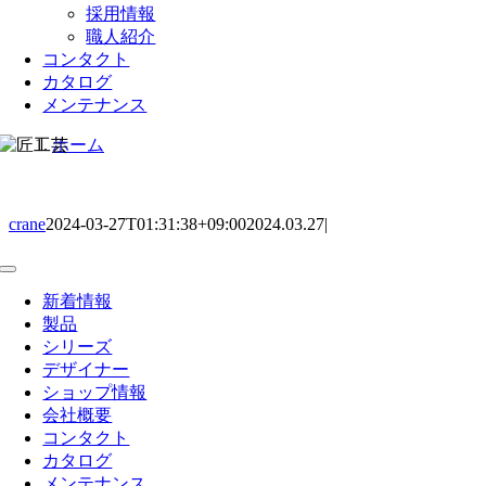
採用情報
職人紹介
コンタクト
カタログ
メンテナンス
ホーム
crane
2024-03-27T01:31:38+09:00
2024.03.27
|
Toggle
Navigation
新着情報
製品
シリーズ
デザイナー
ショップ情報
会社概要
コンタクト
カタログ
メンテナンス