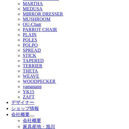
MARTHA
MEDUSA
MIRROR DRESSER
MUSHROOM
OU-Chair
PARROT CHAIR
PLAIN
POLES
POLPO
SPREAD
STICK
TAPERED
TERRIER
THETA
WEAVE
WOODPECKER
yamanami
YK15
ZAFT
デザイナー
ショップ情報
会社概要
会社概要
家具産地・旭川