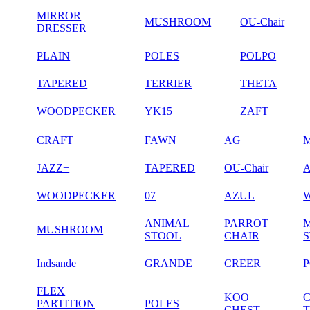
MIRROR
MUSHROOM
OU-Chair
DRESSER
PLAIN
POLES
POLPO
TAPERED
TERRIER
THETA
WOODPECKER
YK15
ZAFT
CRAFT
FAWN
AG
JAZZ+
TAPERED
OU-Chair
WOODPECKER
07
AZUL
ANIMAL
PARROT
MUSHROOM
STOOL
CHAIR
Indsande
GRANDE
CREER
FLEX
KOO
PARTITION
POLES
CHEST