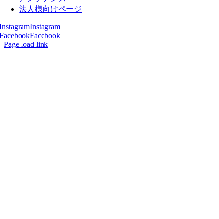
法人様向けページ
Instagram
Instagram
Facebook
Facebook
Page load link
Go
to
Top