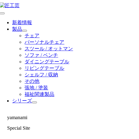
Skip
to
Toggle
content
Navigation
新着情報
製品
チェア
パーソナルチェア
スツール / オットマン
ソファ / ベンチ
ダイニングテーブル
リビングテーブル
シェルフ / 収納
その他
張地 / 塗装
福祉関連製品
シリーズ
yamanami
Special Site