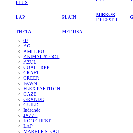
PLUS
MIRROR
LAP
PLAIN
DRESSER
THETA
MEDUSA
07
AG
AMEDEO
ANIMAL STOOL
AZUL
COAT TREE
CRAFT
CREER
FAWN
FLEX PARTITON
GAZE
GRANDE
GUILD
Indsande
JAZZ+
KOO CHEST
LAP
MARBLE STOOL