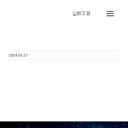
Skip
to
Toggle
content
Naviga
新着情報
製品
2024.03.27
シリーズ
デザイナー
ショップ情報
会社概要
コンタクト
カタログ