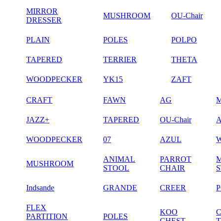
MIRROR
MUSHROOM
OU-Chair
DRESSER
PLAIN
POLES
POLPO
TAPERED
TERRIER
THETA
WOODPECKER
YK15
ZAFT
CRAFT
FAWN
AG
JAZZ+
TAPERED
OU-Chair
WOODPECKER
07
AZUL
ANIMAL
PARROT
MUSHROOM
STOOL
CHAIR
Indsande
GRANDE
CREER
FLEX
KOO
PARTITION
POLES
CHEST