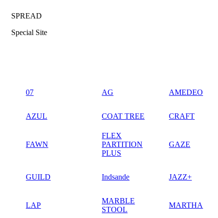
SPREAD
Special Site
07
AG
AMEDEO
AZUL
COAT TREE
CRAFT
FLEX
FAWN
PARTITION
GAZE
PLUS
GUILD
Indsande
JAZZ+
MARBLE
LAP
MARTHA
STOOL