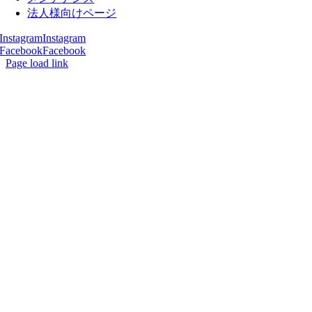
法人様向けページ
Instagram
Instagram
Facebook
Facebook
Page load link
Go
to
Top