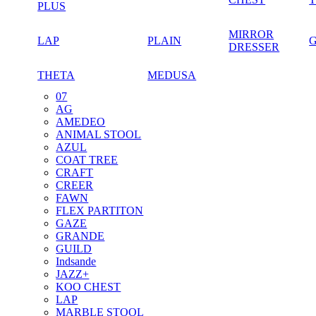
PLUS
MIRROR
LAP
PLAIN
DRESSER
THETA
MEDUSA
07
AG
AMEDEO
ANIMAL STOOL
AZUL
COAT TREE
CRAFT
CREER
FAWN
FLEX PARTITON
GAZE
GRANDE
GUILD
Indsande
JAZZ+
KOO CHEST
LAP
MARBLE STOOL