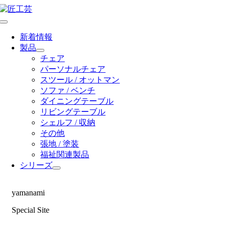
Skip
to
Toggle
content
Navigation
新着情報
製品
チェア
パーソナルチェア
スツール / オットマン
ソファ / ベンチ
ダイニングテーブル
リビングテーブル
シェルフ / 収納
その他
張地 / 塗装
福祉関連製品
シリーズ
yamanami
Special Site