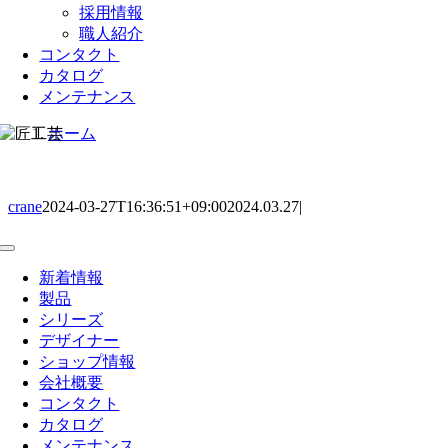
採用情報
職人紹介
コンタクト
カタログ
メンテナンス
ホーム
crane
2024-03-27T16:36:51+09:00
2024.03.27
|
Toggle
Navigation
新着情報
製品
シリーズ
デザイナー
ショップ情報
会社概要
コンタクト
カタログ
メンテナンス