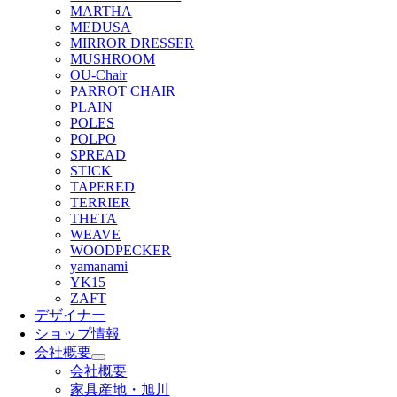
MARTHA
MEDUSA
MIRROR DRESSER
MUSHROOM
OU-Chair
PARROT CHAIR
PLAIN
POLES
POLPO
SPREAD
STICK
TAPERED
TERRIER
THETA
WEAVE
WOODPECKER
yamanami
YK15
ZAFT
デザイナー
ショップ情報
会社概要
会社概要
家具産地・旭川