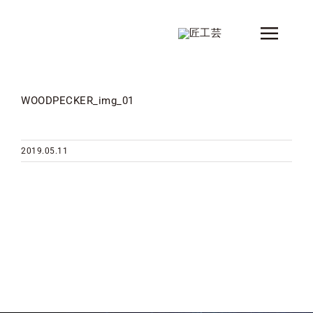
Skip
to
Toggle
content
Naviga
新着情報
WOODPECKER_img_01
製品
シリーズ
2019.05.11
デザイナー
ショップ情報
会社概要
コンタクト
カタログ