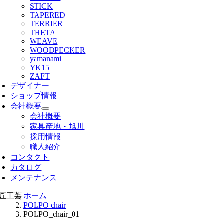
STICK
TAPERED
TERRIER
THETA
WEAVE
WOODPECKER
yamanami
YK15
ZAFT
デザイナー
ショップ情報
会社概要
会社概要
家具産地・旭川
採用情報
職人紹介
コンタクト
カタログ
メンテナンス
ホーム
POLPO chair
POLPO_chair_01