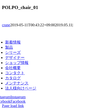
POLPO_chair_01
crane
2019-05-11T00:43:22+09:00
2019.05.11
|
oggle
avigation
新着情報
製品
シリーズ
デザイナー
ショップ情報
会社概要
コンタクト
カタログ
メンテナンス
法人様向けページ
stagram
Instagram
cebook
Facebook
Page load link