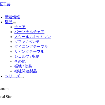
Skip
to
oggle
content
avigation
新着情報
製品
チェア
パーソナルチェア
スツール / オットマン
ソファ / ベンチ
ダイニングテーブル
リビングテーブル
シェルフ / 収納
その他
張地 / 塗装
福祉関連製品
シリーズ
anami
ial Site