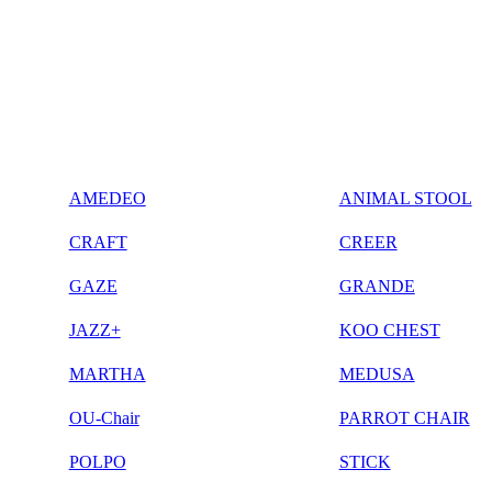
AMEDEO
ANIMAL STOOL
CRAFT
CREER
GAZE
GRANDE
JAZZ+
KOO CHEST
MARTHA
MEDUSA
OU-Chair
PARROT CHAIR
POLPO
STICK