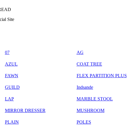
READ
ial Site
07
AG
AZUL
COAT TREE
FAWN
FLEX PARTITION PLUS
GUILD
Indsande
LAP
MARBLE STOOL
MIRROR DRESSER
MUSHROOM
PLAIN
POLES