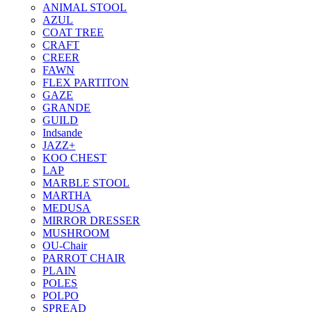
ANIMAL STOOL
AZUL
COAT TREE
CRAFT
CREER
FAWN
FLEX PARTITON
GAZE
GRANDE
GUILD
Indsande
JAZZ+
KOO CHEST
LAP
MARBLE STOOL
MARTHA
MEDUSA
MIRROR DRESSER
MUSHROOM
OU-Chair
PARROT CHAIR
PLAIN
POLES
POLPO
SPREAD