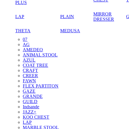
PLUS
MIRROR
LAP
PLAIN
DRESSER
THETA
MEDUSA
07
AG
AMEDEO
ANIMAL STOOL
AZUL
COAT TREE
CRAFT
CREER
FAWN
FLEX PARTITON
GAZE
GRANDE
GUILD
Indsande
JAZZ+
KOO CHEST
LAP
MARBLE STOOL