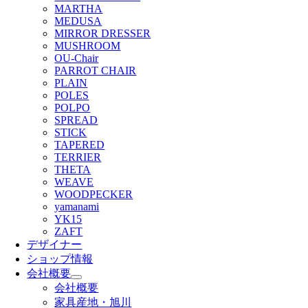
MARTHA
MEDUSA
MIRROR DRESSER
MUSHROOM
OU-Chair
PARROT CHAIR
PLAIN
POLES
POLPO
SPREAD
STICK
TAPERED
TERRIER
THETA
WEAVE
WOODPECKER
yamanami
YK15
ZAFT
デザイナー
ショップ情報
会社概要
会社概要
家具産地・旭川