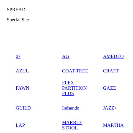
SPREAD
Special Site
07
AG
AMEDEO
AZUL
COAT TREE
CRAFT
FLEX
FAWN
PARTITION
GAZE
PLUS
GUILD
Indsande
JAZZ+
MARBLE
LAP
MARTHA
STOOL