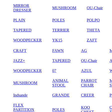
MIRROR
MUSHROOM
OU-Chair
DRESSER
PLAIN
POLES
POLPO
TAPERED
TERRIER
THETA
WOODPECKER
YK15
ZAFT
CRAFT
FAWN
AG
JAZZ+
TAPERED
OU-Chair
WOODPECKER
07
AZUL
ANIMAL
PARROT
MUSHROOM
STOOL
CHAIR
Indsande
GRANDE
CREER
FLEX
KOO
PARTITION
POLES
CHEST