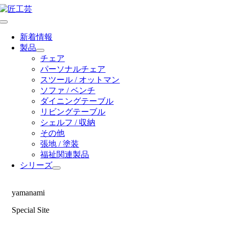
Skip
to
Toggle
content
Navigation
新着情報
製品
チェア
パーソナルチェア
スツール / オットマン
ソファ / ベンチ
ダイニングテーブル
リビングテーブル
シェルフ / 収納
その他
張地 / 塗装
福祉関連製品
シリーズ
yamanami
Special Site