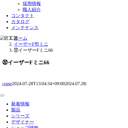
採用情報
職人紹介
コンタクト
カタログ
メンテナンス
ホーム
イーザーF型ミニ
㉜イーザーFミニ66
㉜イーザーFミニ66
crane
2024-07-28T13:04:34+09:00
2024.07.28
|
Toggle
Navigation
新着情報
製品
シリーズ
デザイナー
ショップ情報