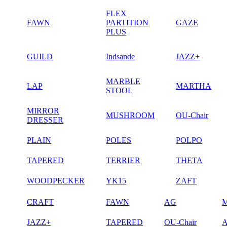
FLEX
FAWN
PARTITION
GAZE
PLUS
GUILD
Indsande
JAZZ+
MARBLE
LAP
MARTHA
STOOL
MIRROR
MUSHROOM
OU-Chair
DRESSER
PLAIN
POLES
POLPO
TAPERED
TERRIER
THETA
WOODPECKER
YK15
ZAFT
CRAFT
FAWN
AG
JAZZ+
TAPERED
OU-Chair