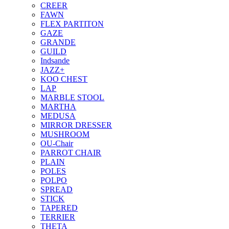
CREER
FAWN
FLEX PARTITON
GAZE
GRANDE
GUILD
Indsande
JAZZ+
KOO CHEST
LAP
MARBLE STOOL
MARTHA
MEDUSA
MIRROR DRESSER
MUSHROOM
OU-Chair
PARROT CHAIR
PLAIN
POLES
POLPO
SPREAD
STICK
TAPERED
TERRIER
THETA