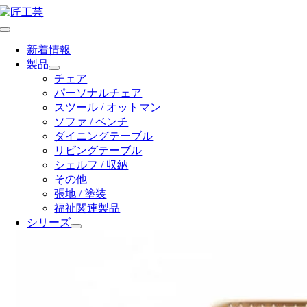
Skip
to
Toggle
content
Navigation
新着情報
製品
チェア
パーソナルチェア
スツール / オットマン
ソファ / ベンチ
ダイニングテーブル
リビングテーブル
シェルフ / 収納
その他
張地 / 塗装
福祉関連製品
シリーズ