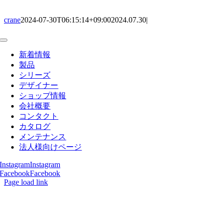
crane
2024-07-30T06:15:14+09:00
2024.07.30
|
Toggle
Navigation
新着情報
製品
シリーズ
デザイナー
ショップ情報
会社概要
コンタクト
カタログ
メンテナンス
法人様向けページ
Instagram
Instagram
Facebook
Facebook
Page load link
Go
to
Top