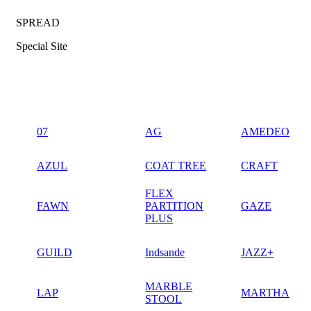
SPREAD
Special Site
07
AG
AMEDEO
AZUL
COAT TREE
CRAFT
FLEX
FAWN
PARTITION
GAZE
PLUS
GUILD
Indsande
JAZZ+
MARBLE
LAP
MARTHA
STOOL