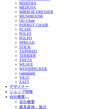
MARTHA
MEDUSA
MIRROR DRESSER
MUSHROOM
OU-Chair
PARROT CHAIR
PLAIN
POLES
POLPO
SPREAD
STICK
TAPERED
TERRIER
THETA
WEAVE
WOODPECKER
yamanami
YK15
ZAFT
デザイナー
ショップ情報
会社概要
会社概要
家具産地・旭川