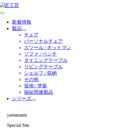
Skip
to
Toggle
content
Navigation
新着情報
製品
チェア
パーソナルチェア
スツール / オットマン
ソファ / ベンチ
ダイニングテーブル
リビングテーブル
シェルフ / 収納
その他
張地 / 塗装
福祉関連製品
シリーズ
yamanami
Special Site