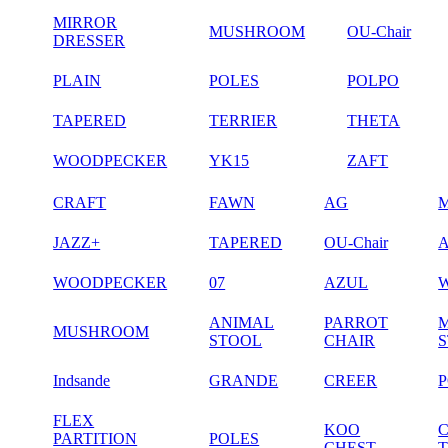
MIRROR
MUSHROOM
OU-Chair
DRESSER
PLAIN
POLES
POLPO
TAPERED
TERRIER
THETA
WOODPECKER
YK15
ZAFT
CRAFT
FAWN
AG
JAZZ+
TAPERED
OU-Chair
WOODPECKER
07
AZUL
ANIMAL
PARROT
MUSHROOM
STOOL
CHAIR
Indsande
GRANDE
CREER
FLEX
KOO
PARTITION
POLES
CHEST