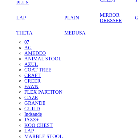
PLUS
MIRROR
LAP
PLAIN
DRESSER
THETA
MEDUSA
07
AG
AMEDEO
ANIMAL STOOL
AZUL
COAT TREE
CRAFT
CREER
FAWN
FLEX PARTITON
GAZE
GRANDE
GUILD
Indsande
JAZZ+
KOO CHEST
LAP
MARBLE STOOL