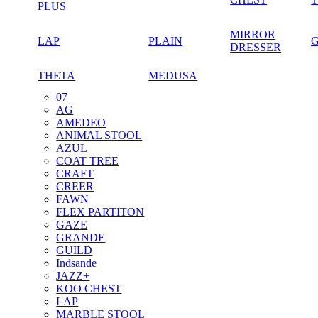
PLUS
MIRROR
LAP
PLAIN
DRESSER
THETA
MEDUSA
07
AG
AMEDEO
ANIMAL STOOL
AZUL
COAT TREE
CRAFT
CREER
FAWN
FLEX PARTITON
GAZE
GRANDE
GUILD
Indsande
JAZZ+
KOO CHEST
LAP
MARBLE STOOL