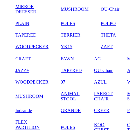
MIRROR
MUSHROOM
OU-Chair
DRESSER
PLAIN
POLES
POLPO
TAPERED
TERRIER
THETA
WOODPECKER
YK15
ZAFT
CRAFT
FAWN
AG
JAZZ+
TAPERED
OU-Chair
WOODPECKER
07
AZUL
ANIMAL
PARROT
MUSHROOM
STOOL
CHAIR
Indsande
GRANDE
CREER
FLEX
KOO
PARTITION
POLES
CHEST