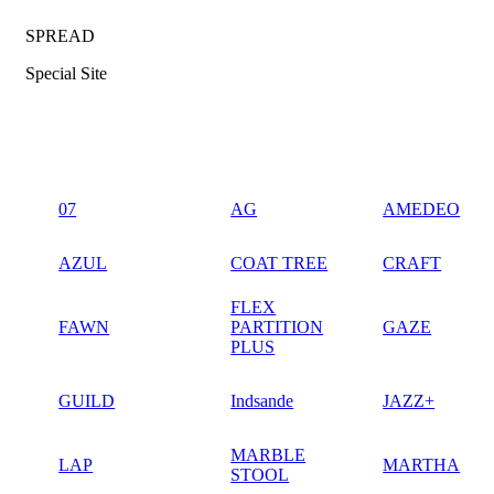
SPREAD
Special Site
07
AG
AMEDEO
AZUL
COAT TREE
CRAFT
FLEX
FAWN
PARTITION
GAZE
PLUS
GUILD
Indsande
JAZZ+
MARBLE
LAP
MARTHA
STOOL