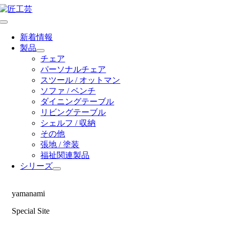
Skip
to
Toggle
content
Navigation
新着情報
製品
チェア
パーソナルチェア
スツール / オットマン
ソファ / ベンチ
ダイニングテーブル
リビングテーブル
シェルフ / 収納
その他
張地 / 塗装
福祉関連製品
シリーズ
yamanami
Special Site