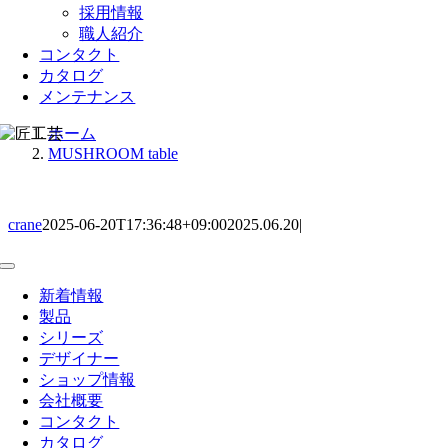
採用情報
職人紹介
コンタクト
カタログ
メンテナンス
ホーム
MUSHROOM table
crane
2025-06-20T17:36:48+09:00
2025.06.20
|
Toggle
Navigation
新着情報
製品
シリーズ
デザイナー
ショップ情報
会社概要
コンタクト
カタログ