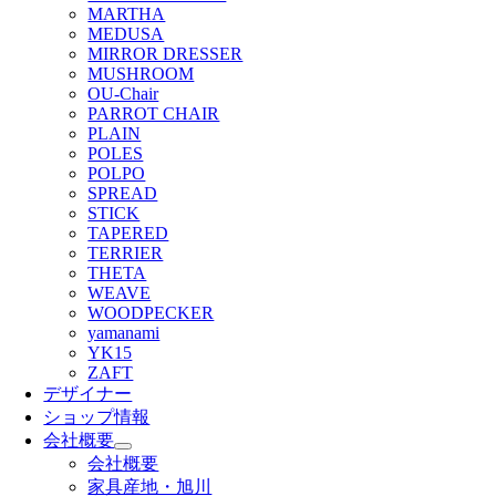
MARTHA
MEDUSA
MIRROR DRESSER
MUSHROOM
OU-Chair
PARROT CHAIR
PLAIN
POLES
POLPO
SPREAD
STICK
TAPERED
TERRIER
THETA
WEAVE
WOODPECKER
yamanami
YK15
ZAFT
デザイナー
ショップ情報
会社概要
会社概要
家具産地・旭川