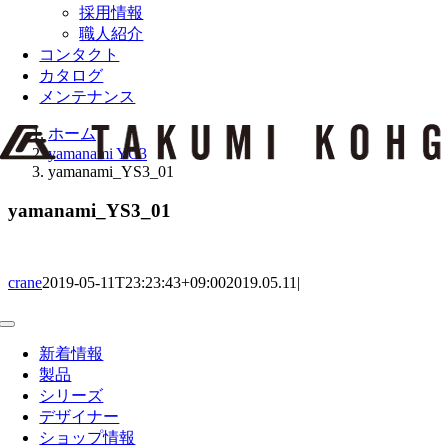
採用情報
職人紹介
コンタクト
カタログ
メンテナンス
ホーム
yamanami YC3
yamanami_YS3_01
yamanami_YS3_01
crane
2019-05-11T23:23:43+09:00
2019.05.11
|
Toggle
Navigation
新着情報
製品
シリーズ
デザイナー
ショップ情報