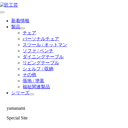
Skip
to
Toggle
content
Navigation
新着情報
製品
チェア
パーソナルチェア
スツール / オットマン
ソファ / ベンチ
ダイニングテーブル
リビングテーブル
シェルフ / 収納
その他
張地 / 塗装
福祉関連製品
シリーズ
yamanami
Special Site