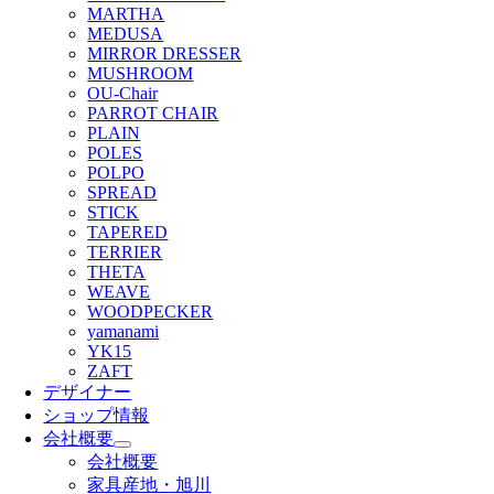
MARTHA
MEDUSA
MIRROR DRESSER
MUSHROOM
OU-Chair
PARROT CHAIR
PLAIN
POLES
POLPO
SPREAD
STICK
TAPERED
TERRIER
THETA
WEAVE
WOODPECKER
yamanami
YK15
ZAFT
デザイナー
ショップ情報
会社概要
会社概要
家具産地・旭川