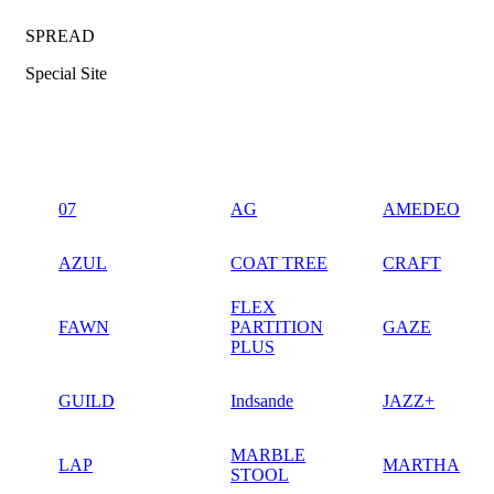
SPREAD
Special Site
07
AG
AMEDEO
AZUL
COAT TREE
CRAFT
FLEX
FAWN
PARTITION
GAZE
PLUS
GUILD
Indsande
JAZZ+
MARBLE
LAP
MARTHA
STOOL