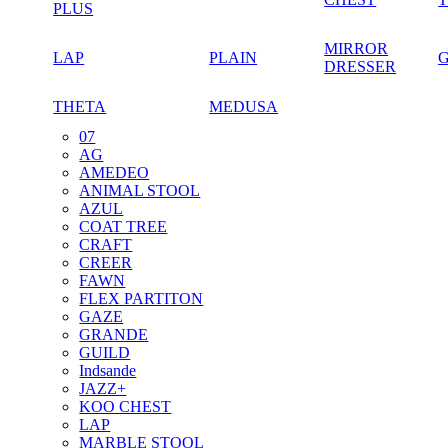
PLUS
MIRROR
LAP
PLAIN
DRESSER
THETA
MEDUSA
07
AG
AMEDEO
ANIMAL STOOL
AZUL
COAT TREE
CRAFT
CREER
FAWN
FLEX PARTITON
GAZE
GRANDE
GUILD
Indsande
JAZZ+
KOO CHEST
LAP
MARBLE STOOL