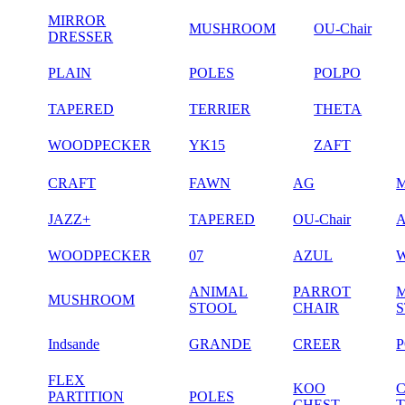
MIRROR
MUSHROOM
OU-Chair
DRESSER
PLAIN
POLES
POLPO
TAPERED
TERRIER
THETA
WOODPECKER
YK15
ZAFT
CRAFT
FAWN
AG
JAZZ+
TAPERED
OU-Chair
WOODPECKER
07
AZUL
ANIMAL
PARROT
MUSHROOM
STOOL
CHAIR
Indsande
GRANDE
CREER
FLEX
KOO
PARTITION
POLES
CHEST