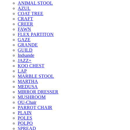
ANIMAL STOOL
AZUL
COAT TREE
CRAFT
CREER
FAWN
FLEX PARTITON
GAZE
GRANDE
GUILD
Indsande
JAZZ+
KOO CHEST
LAP
MARBLE STOOL
MARTHA
MEDUSA
MIRROR DRESSER
MUSHROOM
OU-Chair
PARROT CHAIR
PLAIN
POLES
POLPO
SPREAD