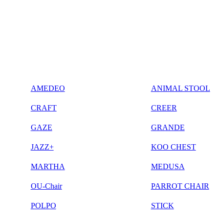
AMEDEO
ANIMAL STOOL
CRAFT
CREER
GAZE
GRANDE
JAZZ+
KOO CHEST
MARTHA
MEDUSA
OU-Chair
PARROT CHAIR
POLPO
STICK