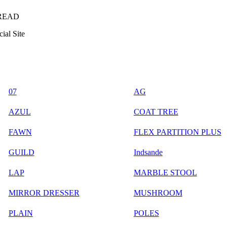
READ
ial Site
07
AG
AZUL
COAT TREE
FAWN
FLEX PARTITION PLUS
GUILD
Indsande
LAP
MARBLE STOOL
MIRROR DRESSER
MUSHROOM
PLAIN
POLES