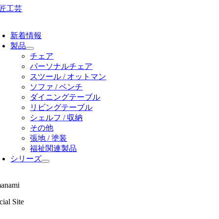
Skip
to
oggle
content
avigation
新着情報
製品
チェア
パーソナルチェア
スツール / オットマン
ソファ / ベンチ
ダイニングテーブル
リビングテーブル
シェルフ / 収納
その他
張地 / 塗装
福祉関連製品
シリーズ
anami
ial Site