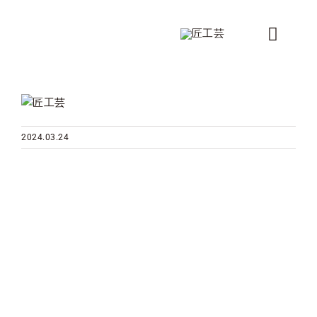
Skip
to
Toggle
content
Naviga
新着情報
製品
2024.03.24
シリーズ
デザイナー
ショップ情報
会社概要
コンタクト
カタログ