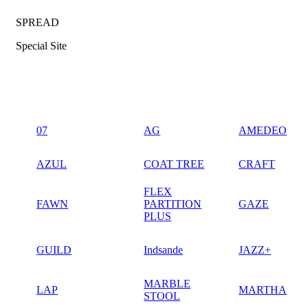
SPREAD
Special Site
07
AG
AMEDEO
AZUL
COAT TREE
CRAFT
FLEX
FAWN
PARTITION
GAZE
PLUS
GUILD
Indsande
JAZZ+
MARBLE
LAP
MARTHA
STOOL