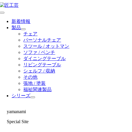
Skip
to
Toggle
content
Navigation
新着情報
製品
チェア
パーソナルチェア
スツール / オットマン
ソファ / ベンチ
ダイニングテーブル
リビングテーブル
シェルフ / 収納
その他
張地 / 塗装
福祉関連製品
シリーズ
yamanami
Special Site