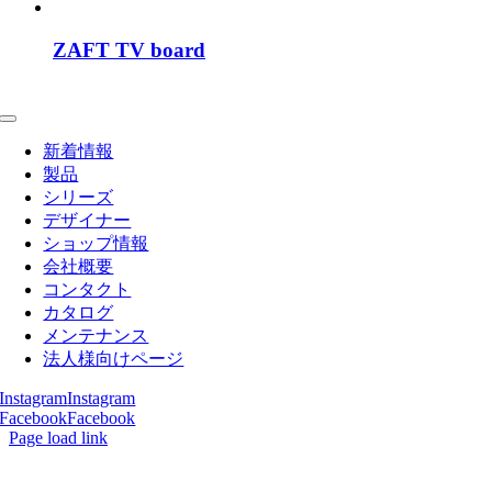
ZAFT TV board
Toggle
Navigation
新着情報
製品
シリーズ
デザイナー
ショップ情報
会社概要
コンタクト
カタログ
メンテナンス
法人様向けページ
Instagram
Instagram
Facebook
Facebook
Page load link
Go
to