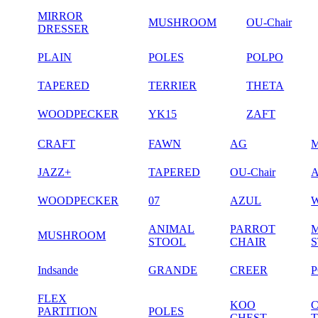
MIRROR
MUSHROOM
OU-Chair
DRESSER
PLAIN
POLES
POLPO
TAPERED
TERRIER
THETA
WOODPECKER
YK15
ZAFT
CRAFT
FAWN
AG
JAZZ+
TAPERED
OU-Chair
WOODPECKER
07
AZUL
ANIMAL
PARROT
MUSHROOM
STOOL
CHAIR
Indsande
GRANDE
CREER
FLEX
KOO
PARTITION
POLES
CHEST