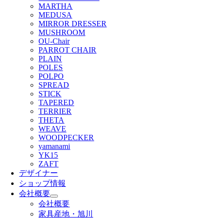
MARTHA
MEDUSA
MIRROR DRESSER
MUSHROOM
OU-Chair
PARROT CHAIR
PLAIN
POLES
POLPO
SPREAD
STICK
TAPERED
TERRIER
THETA
WEAVE
WOODPECKER
yamanami
YK15
ZAFT
デザイナー
ショップ情報
会社概要
会社概要
家具産地・旭川