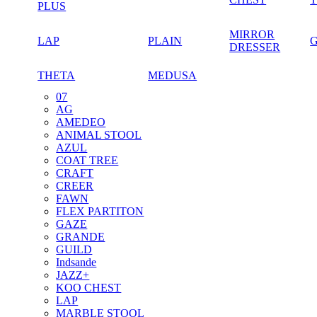
PLUS
MIRROR
LAP
PLAIN
DRESSER
THETA
MEDUSA
07
AG
AMEDEO
ANIMAL STOOL
AZUL
COAT TREE
CRAFT
CREER
FAWN
FLEX PARTITON
GAZE
GRANDE
GUILD
Indsande
JAZZ+
KOO CHEST
LAP
MARBLE STOOL