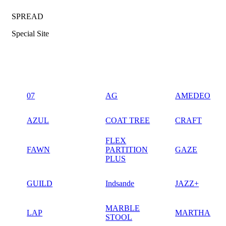
SPREAD
Special Site
07
AG
AMEDEO
AZUL
COAT TREE
CRAFT
FLEX
FAWN
PARTITION
GAZE
PLUS
GUILD
Indsande
JAZZ+
MARBLE
LAP
MARTHA
STOOL