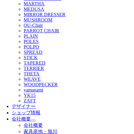
MARTHA
MEDUSA
MIRROR DRESSER
MUSHROOM
OU-Chair
PARROT CHAIR
PLAIN
POLES
POLPO
SPREAD
STICK
TAPERED
TERRIER
THETA
WEAVE
WOODPECKER
yamanami
YK15
ZAFT
デザイナー
ショップ情報
会社概要
会社概要
家具産地・旭川