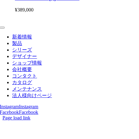
¥
389,000
Toggle
Navigation
新着情報
製品
シリーズ
デザイナー
ショップ情報
会社概要
コンタクト
カタログ
メンテナンス
法人様向けページ
Instagram
Instagram
Facebook
Facebook
Page load link
Go
to
Top