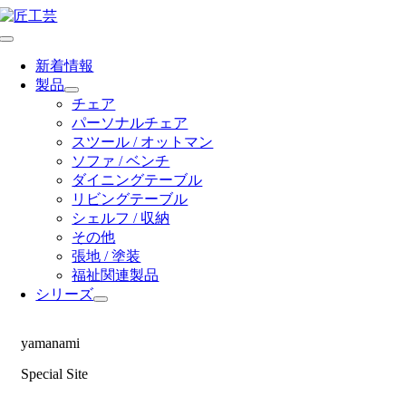
Skip
to
Toggle
content
Navigation
新着情報
製品
チェア
パーソナルチェア
スツール / オットマン
ソファ / ベンチ
ダイニングテーブル
リビングテーブル
シェルフ / 収納
その他
張地 / 塗装
福祉関連製品
シリーズ
yamanami
Special Site