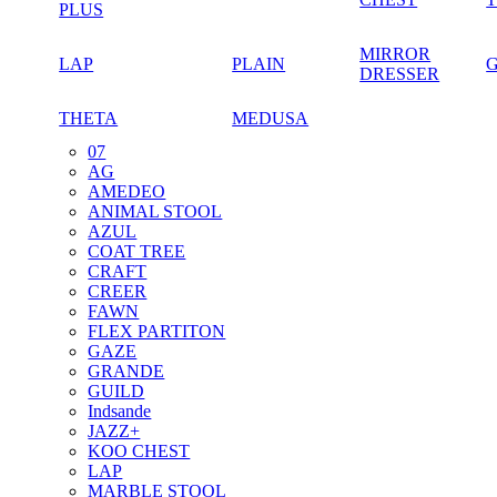
PLUS
MIRROR
LAP
PLAIN
DRESSER
THETA
MEDUSA
07
AG
AMEDEO
ANIMAL STOOL
AZUL
COAT TREE
CRAFT
CREER
FAWN
FLEX PARTITON
GAZE
GRANDE
GUILD
Indsande
JAZZ+
KOO CHEST
LAP
MARBLE STOOL