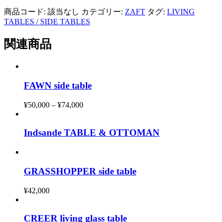
商品コード:
該当なし
カテゴリー:
ZAFT
タグ:
LIVING
TABLES / SIDE TABLES
関連商品
FAWN side table
¥
50,000
–
¥
74,000
価
格
帯:
Indsande TABLE & OTTOMAN
¥50,000
–
¥74,000
GRASSHOPPER side table
¥
42,000
CREER living glass table