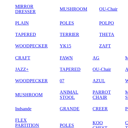
MIRROR
MUSHROOM
OU-Chair
DRESSER
PLAIN
POLES
POLPO
TAPERED
TERRIER
THETA
WOODPECKER
YK15
ZAFT
CRAFT
FAWN
AG
JAZZ+
TAPERED
OU-Chair
WOODPECKER
07
AZUL
ANIMAL
PARROT
MUSHROOM
STOOL
CHAIR
Indsande
GRANDE
CREER
FLEX
KOO
PARTITION
POLES
CHEST