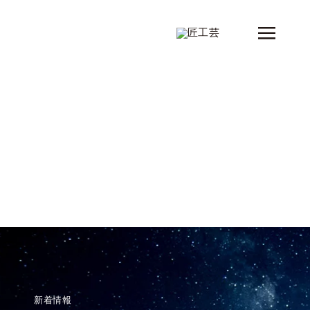
Skip
to
Toggle
content
Naviga
新着情報
製品
シリーズ
デザイナー
ショップ情報
会社概要
コンタクト
新着情報
カタログ