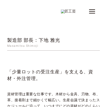
Skip
to
Toggle
content
Naviga
新着情報
製品
製造部 部長：下地 雅光
Masamitsu Shimoji
シリーズ
デザイナー
「少量ロットの受注生産」を支える、資
ショップ情報
材・外注管理。
会社概要
コンタクト
資材管理は重要な仕事です。木材から金具、刃物、布、
革、接着剤まで細かくて幅広い。生産会議で決まったス
カタログ
ケジュールに沿って、いつまでにどの資材がどのくらい