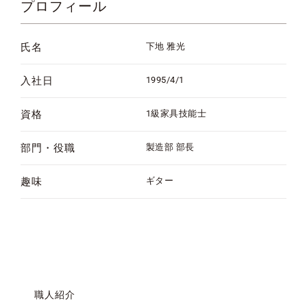
プロフィール
氏名
下地 雅光
入社日
1995/4/1
資格
1級家具技能士
部門・役職
製造部 部長
趣味
ギター
職人紹介