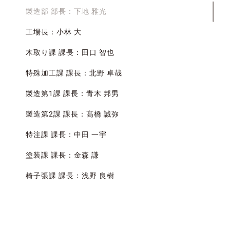
製造部 部長：下地 雅光
工場長：小林 大
木取り課 課長：田口 智也
特殊加工課 課長：北野 卓哉
製造第1課 課長：青木 邦男
製造第2課 課長：髙橋 誠弥
特注課 課長：中田 一宇
塗装課 課長：金森 謙
椅子張課 課長：浅野 良樹